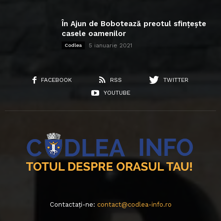
În Ajun de Bobotează preotul sfințește
casele oamenilor
5 ianuarie 2021
Codlea
FACEBOOK
RSS
TWITTER
YOUTUBE
Contactați-ne:
contact@codlea-info.ro