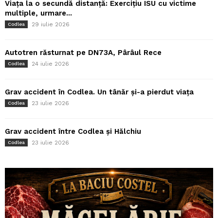
Viața la o secundă distanță: Exercițiu ISU cu victime
multiple, urmare...
29 iulie 2026
Codlea
Autotren răsturnat pe DN73A, Pârâul Rece
24 iulie 2026
Codlea
Grav accident în Codlea. Un tânăr și-a pierdut viața
23 iulie 2026
Codlea
Grav accident între Codlea și Hălchiu
23 iulie 2026
Codlea