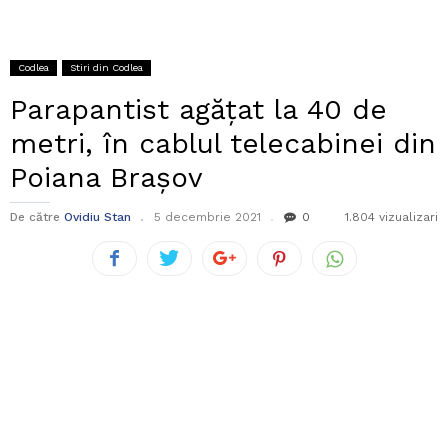
Codlea
Stiri din Codlea
Parapantist agățat la 40 de
metri, în cablul telecabinei din
Poiana Brașov
De către
Ovidiu Stan
5 decembrie 2021
0
1.804 vizualizari