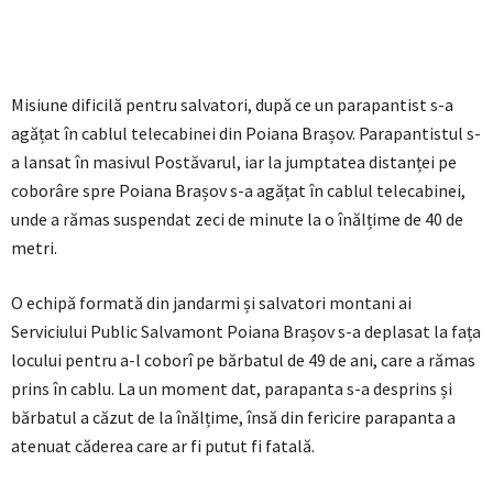
Misiune dificilă pentru salvatori, după ce un parapantist s-a
agățat în cablul telecabinei din Poiana Brașov. Parapantistul s-
a lansat în masivul Postăvarul, iar la jumptatea distanței pe
coborâre spre Poiana Brașov s-a agățat în cablul telecabinei,
unde a rămas suspendat zeci de minute la o înălțime de 40 de
metri.
O echipă formată din jandarmi și salvatori montani ai
Serviciului Public Salvamont Poiana Brașov s-a deplasat la fața
locului pentru a-l coborî pe bărbatul de 49 de ani, care a rămas
prins în cablu. La un moment dat, parapanta s-a desprins și
bărbatul a căzut de la înălțime, însă din fericire parapanta a
atenuat căderea care ar fi putut fi fatală.