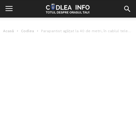
Acasă
Codlea
Parapantist agățat la 40 de metri, în cablul telecabinei din Poiana Brașov