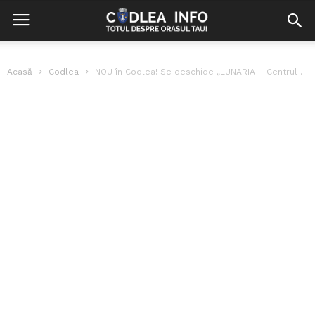
Acasă
Codlea
NOU în Codlea! Se deschide „LUNARIA – Centrul de excelență și educație...