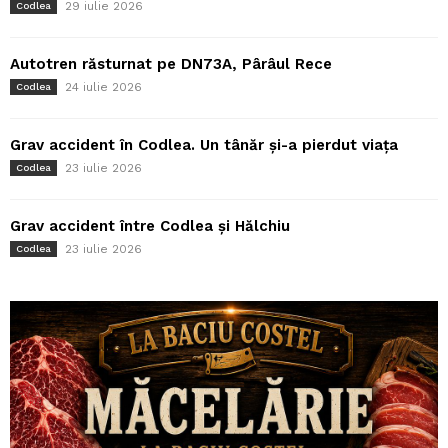
29 iulie 2026
Codlea
Autotren răsturnat pe DN73A, Pârâul Rece
24 iulie 2026
Codlea
Grav accident în Codlea. Un tânăr și-a pierdut viața
23 iulie 2026
Codlea
Grav accident între Codlea și Hălchiu
23 iulie 2026
Codlea