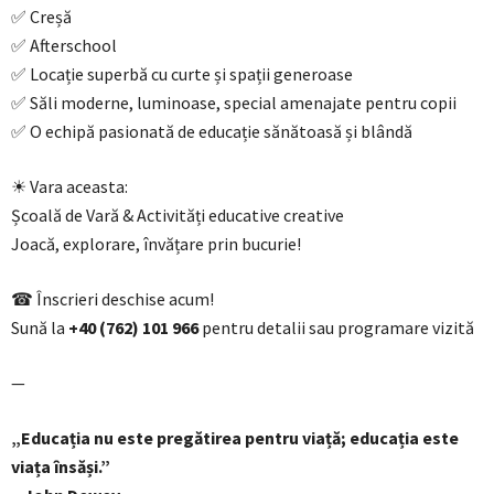
✅ Creșă
✅ Afterschool
✅ Locație superbă cu curte și spații generoase
✅ Săli moderne, luminoase, special amenajate pentru copii
✅ O echipă pasionată de educație sănătoasă și blândă
☀ Vara aceasta:
Școală de Vară & Activități educative creative
Joacă, explorare, învățare prin bucurie!
☎ Înscrieri deschise acum!
Sună la
‪+40 (762) 101 966‬
pentru detalii sau programare vizită
—
„Educația nu este pregătirea pentru viață; educația este
viața însăși.”