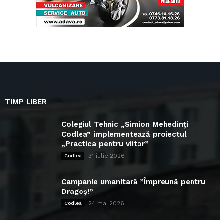
TIMP LIBER
Colegiul Tehnic „Simion Mehedinți
Codlea” implementează proiectul
„Practica pentru viitor”
31 iulie 2026
Codlea
Campanie umanitară ”Împreună pentru
Dragoș!”
24 mai 2026
Codlea