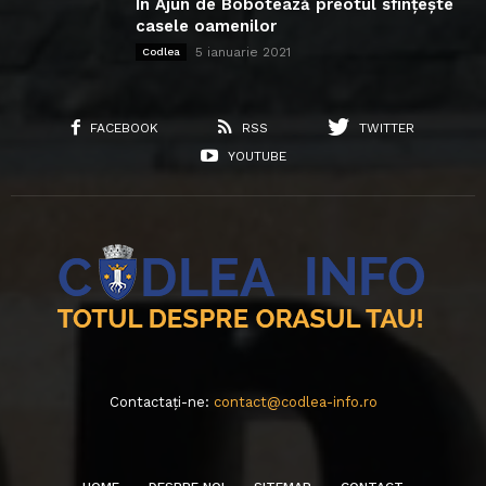
În Ajun de Bobotează preotul sfințește
casele oamenilor
5 ianuarie 2021
Codlea
FACEBOOK
RSS
TWITTER
YOUTUBE
Contactați-ne:
contact@codlea-info.ro