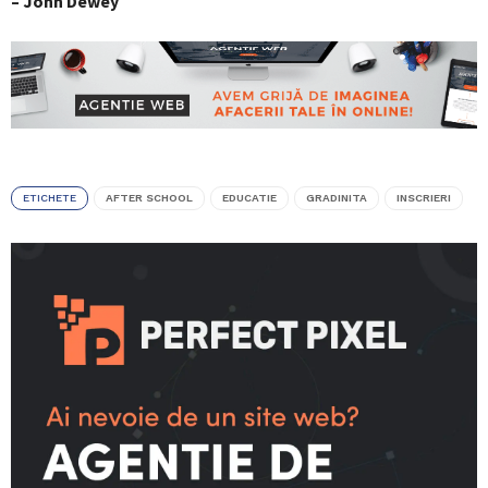
– John Dewey
ETICHETE
AFTER SCHOOL
EDUCATIE
GRADINITA
INSCRIERI