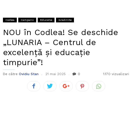
Codlea
Campanii
Educatie
Gradinite
NOU în Codlea! Se deschide
„LUNARIA – Centrul de
excelență și educație
timpurie”!
De către
Ovidiu Stan
21 mai 2025
0
1.170 vizualizari