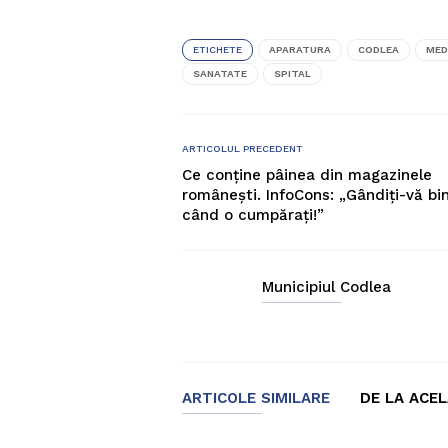
ETICHETE
APARATURA
CODLEA
MED
SANATATE
SPITAL
ARTICOLUL PRECEDENT
Ce conține pâinea din magazinele
românești. InfoCons: „Gândiți-vă bi
când o cumpărați!”
Municipiul Codlea
ARTICOLE SIMILARE
DE LA ACE