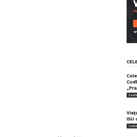
CEL
Cole
Codl
„Pra
Codl
Viaț
ISU 
Codl