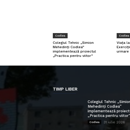
Codlea
Codlea
Viața l
Colegiul Tehnic „Simion
Exerciți
Mehedinți Codlea”
urmare 
implementează proiectul
„Practica pentru viitor”
TIMP LIBER
Colegiul Tehnic „Simio
Mehedinți Codlea”
implementează proiect
„Practica pentru viitor
31 iulie 2026
Codlea