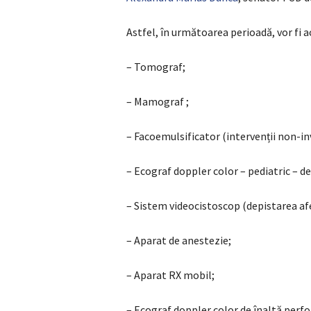
Astfel, în următoarea perioadă, vor fi a
– Tomograf;
– Mamograf ;
– Facoemulsificator (intervenții non-in
– Ecograf doppler color – pediatric – d
– Sistem videocistoscop (depistarea afe
– Aparat de anestezie;
– Aparat RX mobil;
– Ecograf doppler color de înaltă perf