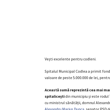
Vești excelente pentru codleni.
Spitalul Municipal Codlea a primit fond
valoare de peste 5.000.000 de lei, pentr
Această sumă reprezintă cea mai mare
spitalicești
din municipiu și este rodul
cu ministrul sănătății, domnul Alexand
Alexandru Marius Dunca
, senator PSD d