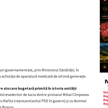
uri guvernamentale, prin Ministerul Sănătății, în
u achiziția de aparatură medicală de ultimă generație.
 alocare bugetară primită în istoria unității
 întrevederilor de lucru dintre primarul Mihai Cîmpeanu
ru Rafila (reprezentantul PSD în guvern) și cu domnul
e Brașov.