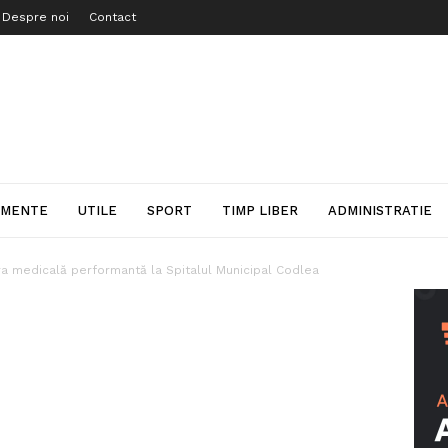
Despre noi
Contact
IMENTE
UTILE
SPORT
TIMP LIBER
ADMINISTRATIE
tura medicală performantă la Spitalul Municipal Codlea