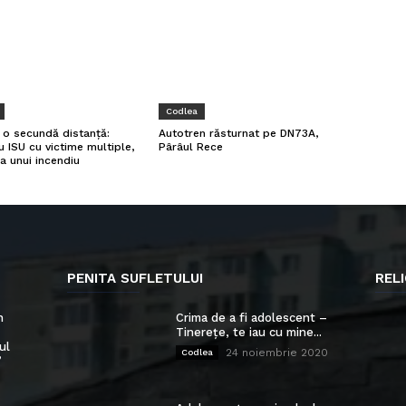
Codlea
a o secundă distanță:
Autotren răsturnat pe DN73A,
u ISU cu victime multiple,
Pârâul Rece
a unui incendiu
PENITA SUFLETULUI
RELI
n
Crima de a fi adolescent –
Tinerețe, te iau cu mine...
ul
24 noiembrie 2020
Codlea
”