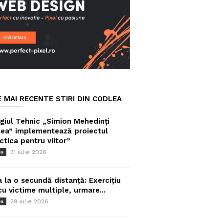
E MAI RECENTE STIRI DIN CODLEA
giul Tehnic „Simion Mehedinți
ea” implementează proiectul
ctica pentru viitor”
31 iulie 2026
ea
a la o secundă distanță: Exercițiu
cu victime multiple, urmare...
29 iulie 2026
ea