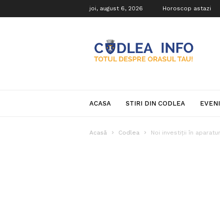
joi, august 6, 2026
Horoscop astazi
Codlea
Info
ACASA
STIRI DIN CODLEA
EVEN
Acasă
Codlea
Noi investiții în apara