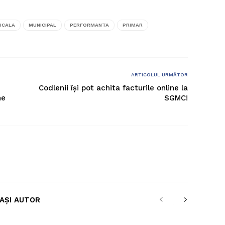
ICALA
MUNICIPAL
PERFORMANTA
PRIMAR
ARTICOLUL URMĂTOR
Codlenii își pot achita facturile online la
ne
SGMC!
LAȘI AUTOR