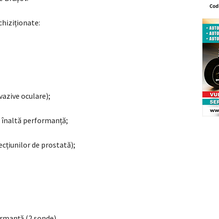
chiziționate:
vazive oculare);
e înaltă performanță;
cțiunilor de prostată);
ormanță (2 sonde).