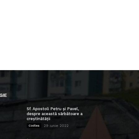
GIE
Sf. Apostoli Petru și Pavel,
despre această sărbătoare a
creștinătății
29 iunie 2022
Codlea