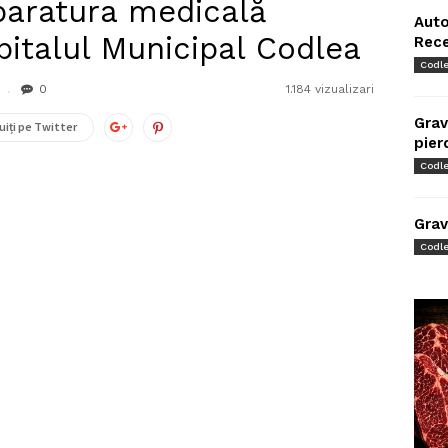
 aparatura medicală
Auto
pitalul Municipal Codlea
Rec
Codl
0
1.184 vizualizari
Grav
uiți pe Twitter
pier
Codl
Grav
Codl