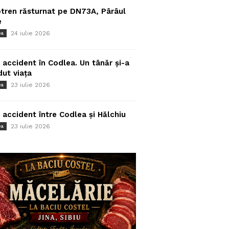
tren răsturnat pe DN73A, Pârâul
e
24 iulie 2026
ea
 accident în Codlea. Un tânăr și-a
dut viața
23 iulie 2026
ea
 accident între Codlea și Hălchiu
23 iulie 2026
ea