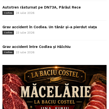
Autotren răsturnat pe DN73A, Pârâul Rece
24 iulie 2026
Codlea
Grav accident în Codlea. Un tânăr și-a pierdut viața
23 iulie 2026
Codlea
Grav accident între Codlea și Hălchiu
23 iulie 2026
Codlea