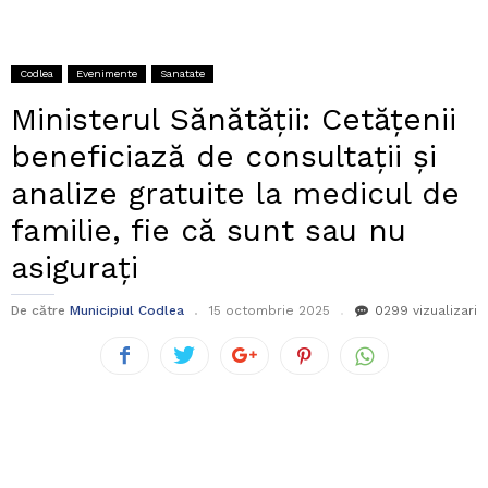
Codlea
Evenimente
Sanatate
Ministerul Sănătății: Cetăţenii
beneficiază de consultații și
analize gratuite la medicul de
familie, fie că sunt sau nu
asiguraţi
De către
Municipiul Codlea
15 octombrie 2025
0
299 vizualizari