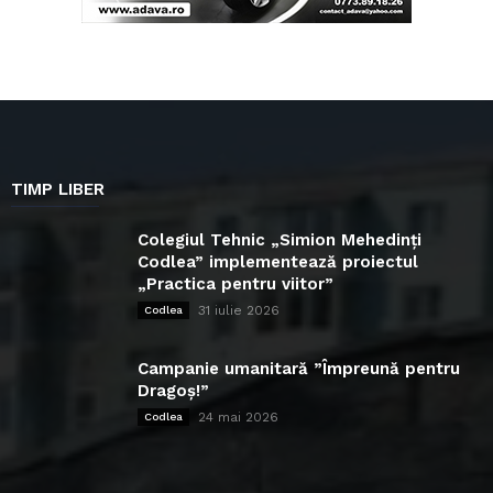
TIMP LIBER
Colegiul Tehnic „Simion Mehedinți
Codlea” implementează proiectul
„Practica pentru viitor”
31 iulie 2026
Codlea
Campanie umanitară ”Împreună pentru
Dragoș!”
24 mai 2026
Codlea