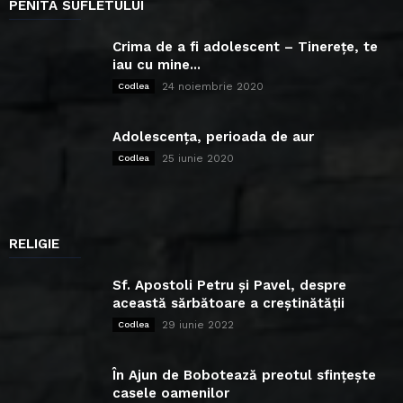
PENITA SUFLETULUI
Crima de a fi adolescent – Tinerețe, te
iau cu mine...
24 noiembrie 2020
Codlea
Adolescența, perioada de aur
25 iunie 2020
Codlea
RELIGIE
Sf. Apostoli Petru și Pavel, despre
această sărbătoare a creștinătății
29 iunie 2022
Codlea
În Ajun de Bobotează preotul sfințește
casele oamenilor