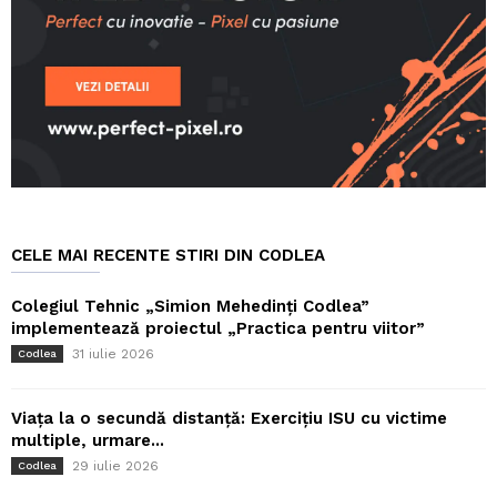
CELE MAI RECENTE STIRI DIN CODLEA
Colegiul Tehnic „Simion Mehedinți Codlea”
implementează proiectul „Practica pentru viitor”
31 iulie 2026
Codlea
Viața la o secundă distanță: Exercițiu ISU cu victime
multiple, urmare...
29 iulie 2026
Codlea