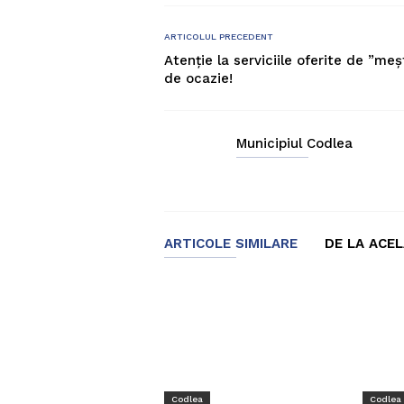
ARTICOLUL PRECEDENT
Atenție la serviciile oferite de ”meș
de ocazie!
Municipiul Codlea
ARTICOLE SIMILARE
DE LA ACE
Codlea
Codlea