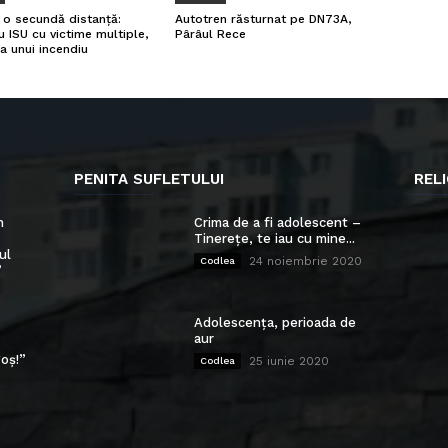
a o secundă distanță:
Autotren răsturnat pe DN73A,
u ISU cu victime multiple,
Pârâul Rece
a unui incendiu
PENITA SUFLETULUI
RELI
n
Crima de a fi adolescent –
Tinerețe, te iau cu mine...
ul
24 noiembrie 2020
Codlea
”
Adolescența, perioada de
aur
oș!”
25 iunie 2020
Codlea