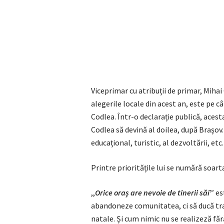
Viceprimar cu atribuții de primar, Miha
alegerile locale din acest an, este pe c
Codlea. Într-o declarație publică, acest
Codlea să devină al doilea, după Brașov
educațional, turistic, al dezvoltării, etc.
Printre prioritățile lui se numără soarta
,,
Orice oraș are nevoie de tinerii săi
’
’ e
abandoneze comunitatea, ci să ducă traiu
natale. Și cum nimic nu se realizeză fără