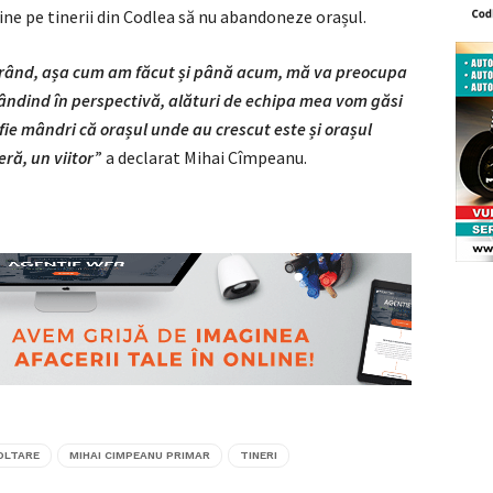
ine pe tinerii din Codlea să nu abandoneze orașul.
l rând, așa cum am făcut și până acum, mă va preocupa
. Gândind în perspectivă, alături de echipa mea vom găsi
să fie mândri că orașul unde au crescut este și orașul
ră, un viitor’
’ a declarat Mihai Cîmpeanu.
OLTARE
MIHAI CIMPEANU PRIMAR
TINERI