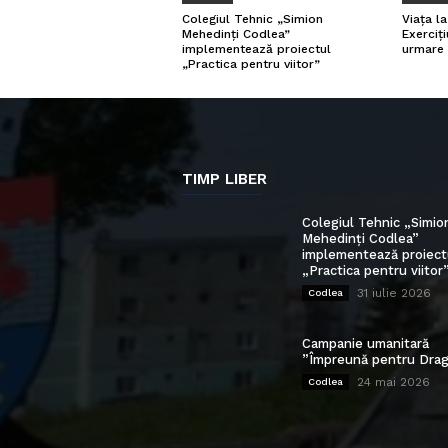
Viața l
Colegiul Tehnic „Simion
Exerciți
Mehedinți Codlea”
urmare 
implementează proiectul
„Practica pentru viitor”
TIMP LIBER
Colegiul Tehnic „Simio
Mehedinți Codlea”
implementează proiect
„Practica pentru viitor
31 iulie 2026
Codlea
Campanie umanitară
”Împreună pentru Drag
24 mai 2026
Codlea