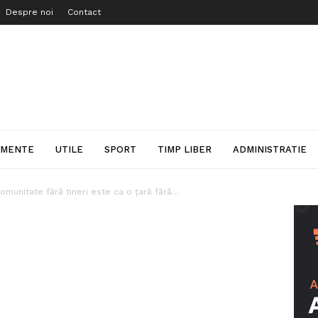
Despre noi
Contact
IMENTE
UTILE
SPORT
TIMP LIBER
ADMINISTRATIE
omunitate fără tineri este ca o țară fără...