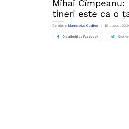
Mihai Cîmpeanu: 
tineri este ca o ța
De către
Municipiul Codlea
18 august 202
Distribuiți pe Facebook
Distrib