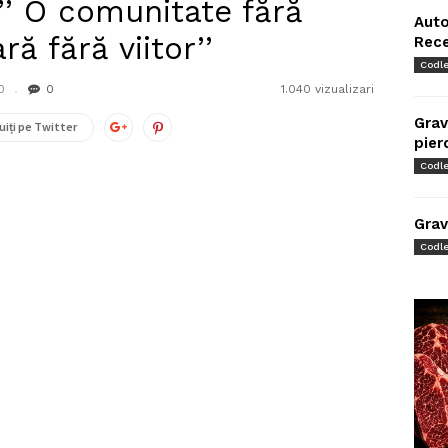
’’ O comunitate fără
Auto
ră fără viitor’’
Rec
Codl
0
0
1.040 vizualizari
Grav
uiți pe Twitter
pier
Codl
Grav
Codl