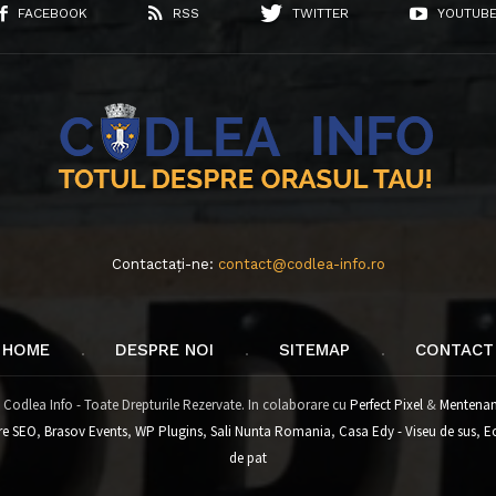
FACEBOOK
RSS
TWITTER
YOUTUB
Contactați-ne:
contact@codlea-info.ro
HOME
DESPRE NOI
SITEMAP
CONTACT
 Codlea Info - Toate Drepturile Rezervate. In colaborare cu
Perfect Pixel
&
Mentenan
re SEO
,
Brasov Events
,
WP Plugins
,
Sali Nunta Romania
,
Casa Edy - Viseu de sus
,
E
de pat