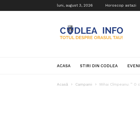
luni, august 3, 2026
Horoscop astazi
Codlea
Info
ACASA
STIRI DIN CODLEA
EVEN
Acasă
Campanii
Mihai Cîmpeanu: ’’ O c