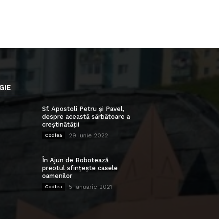
GIE
Sf. Apostoli Petru și Pavel,
despre această sărbătoare a
creștinătății
29 iunie 2022
Codlea
În Ajun de Bobotează
preotul sfințește casele
oamenilor
5 ianuarie 2021
Codlea