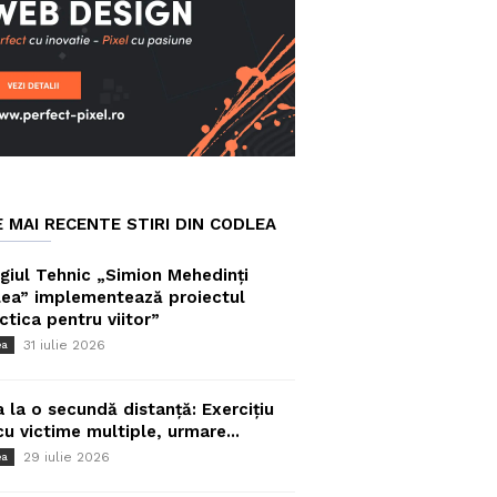
E MAI RECENTE STIRI DIN CODLEA
giul Tehnic „Simion Mehedinți
ea” implementează proiectul
ctica pentru viitor”
31 iulie 2026
ea
a la o secundă distanță: Exercițiu
cu victime multiple, urmare...
29 iulie 2026
ea