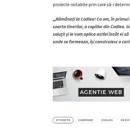
proiecte notabile prin care să-i determ
,,
Rămâneți la Codlea! Ca om, în primu
soarta tinerilor, a copiilor din Codlea
soluții și le vom aplica astfel încât ei 
unde se formeaza, își construiesc o carie
ETICHETE
CAMPANIE
CODLEA
DEZV