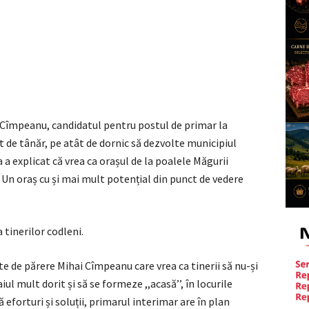
i Cîmpeanu, candidatul pentru postul de primar la
ât de tânăr, pe atât de dornic să dezvolte municipiul
a a explicat că vrea ca orașul de la poalele Măgurii
. Un oraș cu și mai mult potențial din punct de vedere
 tinerilor codleni.
ste de părere Mihai Cîmpeanu care vrea ca tinerii să nu-și
l mult dorit și să se formeze ,,acasă’’, în locurile
 eforturi și soluții, primarul interimar are în plan