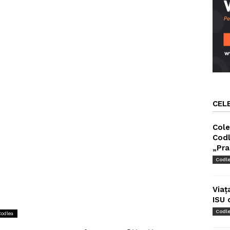
CEL
Cole
Codl
„Pra
Codl
Viaț
ISU 
Codl
Codlea