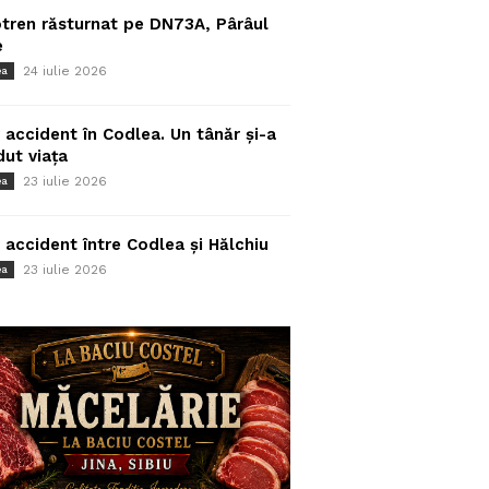
tren răsturnat pe DN73A, Pârâul
e
24 iulie 2026
ea
 accident în Codlea. Un tânăr și-a
dut viața
23 iulie 2026
ea
 accident între Codlea și Hălchiu
23 iulie 2026
ea