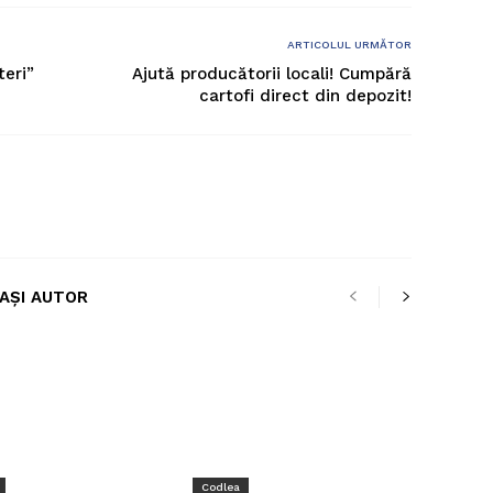
ARTICOLUL URMĂTOR
teri”
Ajută producătorii locali! Cumpără
cartofi direct din depozit!
LAȘI AUTOR
Codlea