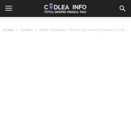
Acasă
Codlea
Mihai Cîmpeanu: ”Mizez pe investiții pentru Codlea”