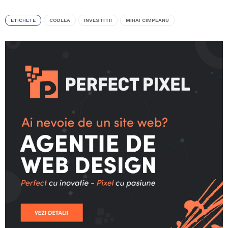
ETICHETE
CODLEA
INVESTITII
MIHAI CIMPEANU