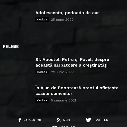
Adolescența, perioada de aur
25 iunie 2020
Codlea
RELIGIE
Sf. Apostoli Petru și Pavel, despre
această sărbătoare a creștinătății
29 iunie 2022
Codlea
În Ajun de Bobotează preotul sfințește
casele oamenilor
5 ianuarie 2021
Codlea
FACEBOOK
RSS
TWITTER