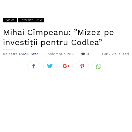
Codlea
Informatii utile
Mihai Cîmpeanu: ”Mizez pe
investiții pentru Codlea”
De către
Ovidiu Stan
1 noiembrie 2021
0
1.082 vizualizari