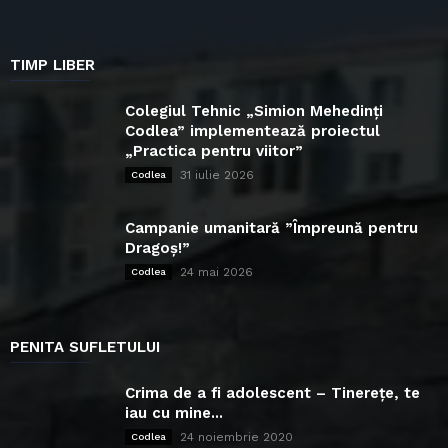
TIMP LIBER
Colegiul Tehnic „Simion Mehedinți
Codlea” implementează proiectul
„Practica pentru viitor”
31 iulie 2026
Codlea
Campanie umanitară ”Împreună pentru
Dragoș!”
24 mai 2026
Codlea
PENITA SUFLETULUI
Crima de a fi adolescent – Tinerețe, te
iau cu mine...
24 noiembrie 2020
Codlea