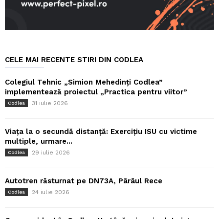
CELE MAI RECENTE STIRI DIN CODLEA
Colegiul Tehnic „Simion Mehedinți Codlea”
implementează proiectul „Practica pentru viitor”
31 iulie 2026
Codlea
Viața la o secundă distanță: Exercițiu ISU cu victime
multiple, urmare...
29 iulie 2026
Codlea
Autotren răsturnat pe DN73A, Pârâul Rece
24 iulie 2026
Codlea