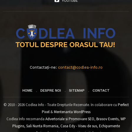
YOUTUBE
Contactați-ne:
contact@codlea-info.ro
HOME
DESPRE NOI
SITEMAP
CONTACT
© 2010 - 2026 Codlea Info - Toate Drepturile Rezervate. In colaborare cu
Perfect
Pixel
&
Mentenanta WordPress
Codlea Info recomanda
Advertoriale si Promovare SEO
,
Brasov Events
,
WP
Plugins
,
Sali Nunta Romania
,
Casa Edy - Viseu de sus
,
Echipamente