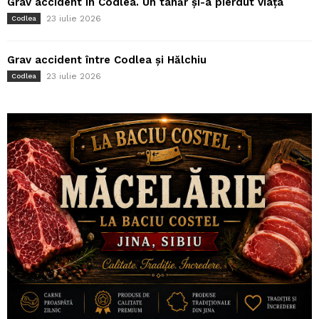
Grav accident în Codlea. Un tânăr și-a pierdut viața
23 iulie 2026
Codlea
Grav accident între Codlea și Hălchiu
23 iulie 2026
Codlea