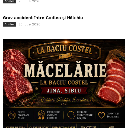
23 iulie 2026
Codlea
Grav accident între Codlea și Hălchiu
23 iulie 2026
Codlea