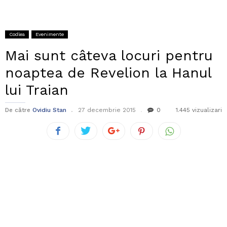
Codlea
Evenimente
Mai sunt câteva locuri pentru
noaptea de Revelion la Hanul
lui Traian
De către
Ovidiu Stan
27 decembrie 2015
0
1.445 vizualizari