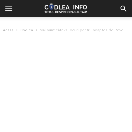
Acasă
Codlea
Mai sunt câteva locuri pentru noaptea de Revelion la Hanul lui Traian