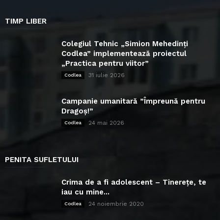
TIMP LIBER
Colegiul Tehnic „Simion Mehedinți
Codlea” implementează proiectul
„Practica pentru viitor”
31 iulie 2026
Codlea
Campanie umanitară ”Împreună pentru
Dragoș!”
24 mai 2026
Codlea
PENITA SUFLETULUI
Crima de a fi adolescent – Tinerețe, te
iau cu mine...
24 noiembrie 2020
Codlea