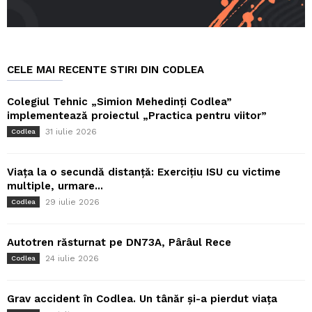
CELE MAI RECENTE STIRI DIN CODLEA
Colegiul Tehnic „Simion Mehedinți Codlea”
implementează proiectul „Practica pentru viitor”
31 iulie 2026
Codlea
Viața la o secundă distanță: Exercițiu ISU cu victime
multiple, urmare...
29 iulie 2026
Codlea
Autotren răsturnat pe DN73A, Pârâul Rece
24 iulie 2026
Codlea
Grav accident în Codlea. Un tânăr și-a pierdut viața