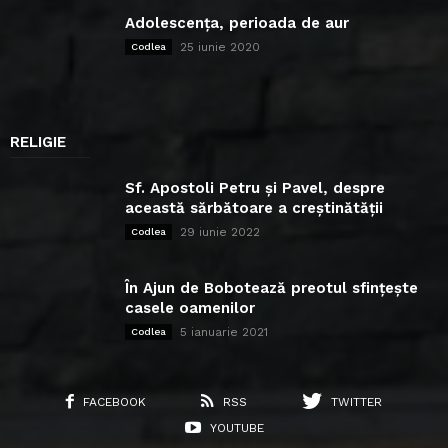
Adolescența, perioada de aur
25 iunie 2020
Codlea
RELIGIE
Sf. Apostoli Petru și Pavel, despre
această sărbătoare a creștinătății
29 iunie 2022
Codlea
În Ajun de Bobotează preotul sfințește
casele oamenilor
5 ianuarie 2021
Codlea
FACEBOOK
RSS
TWITTER
YOUTUBE