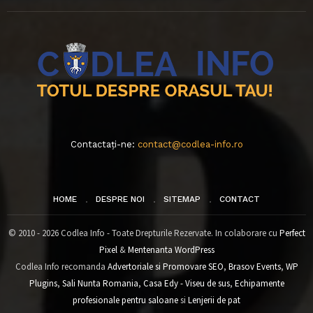
Contactați-ne:
contact@codlea-info.ro
HOME
DESPRE NOI
SITEMAP
CONTACT
© 2010 - 2026 Codlea Info - Toate Drepturile Rezervate. In colaborare cu
Perfect
Pixel
&
Mentenanta WordPress
Codlea Info recomanda
Advertoriale si Promovare SEO
,
Brasov Events
,
WP
Plugins
,
Sali Nunta Romania
,
Casa Edy - Viseu de sus
,
Echipamente
profesionale pentru saloane
si
Lenjerii de pat