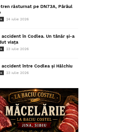
tren răsturnat pe DN73A, Pârâul
e
24 iulie 2026
ea
 accident în Codlea. Un tânăr și-a
dut viața
23 iulie 2026
ea
 accident între Codlea și Hălchiu
23 iulie 2026
ea