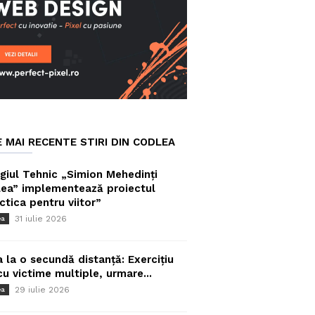
E MAI RECENTE STIRI DIN CODLEA
giul Tehnic „Simion Mehedinți
ea” implementează proiectul
ctica pentru viitor”
31 iulie 2026
ea
a la o secundă distanță: Exercițiu
cu victime multiple, urmare...
29 iulie 2026
ea