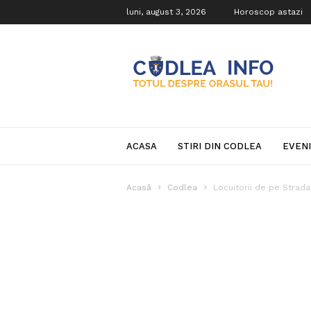
luni, august 3, 2026
Horoscop astazi
Codlea
Info
ACASA
STIRI DIN CODLEA
EVEN
Acasă
Codlea
Locuitorii de pe Strad