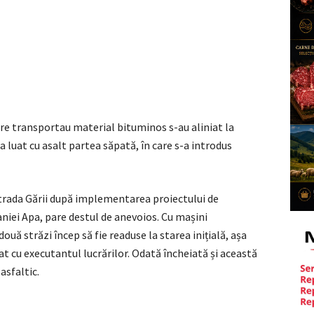
re transportau material bituminos s-au aliniat la
 luat cu asalt partea săpată, în care s-a introdus
trada Gării după implementarea proiectului de
niei Apa, pare destul de anevoios. Cu mașini
două străzi încep să fie readuse la starea inițială, așa
t cu executantul lucrărilor. Odată încheiată și această
asfaltic.