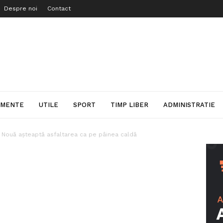
Despre noi
Contact
IMENTE
UTILE
SPORT
TIMP LIBER
ADMINISTRATIE
a Nouă așteaptă asfaltarea ca pe pâinea caldă