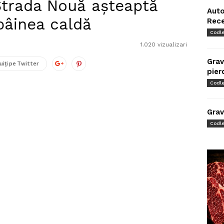
 Strada Nouă așteaptă
Auto
pâinea caldă
Rec
Codl
1.020 vizualizari
Grav
uiți pe Twitter
pier
Codl
Grav
Codl