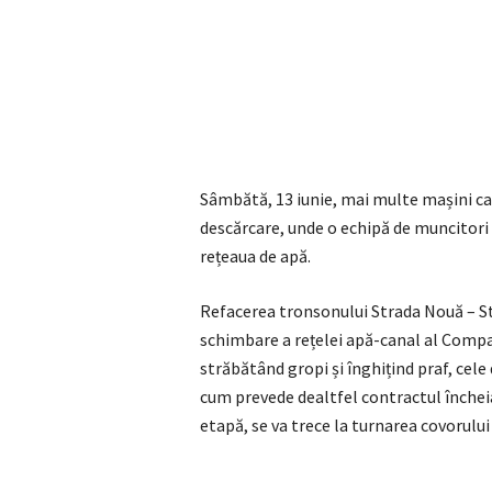
Sâmbătă, 13 iunie, mai multe mașini ca
descărcare, unde o echipă de muncitori a
rețeaua de apă.
Refacerea tronsonului Strada Nouă – S
schimbare a rețelei apă-canal al Compa
străbătând gropi și înghițind praf, cele 
cum prevede dealtfel contractul încheia
etapă, se va trece la turnarea covorului 