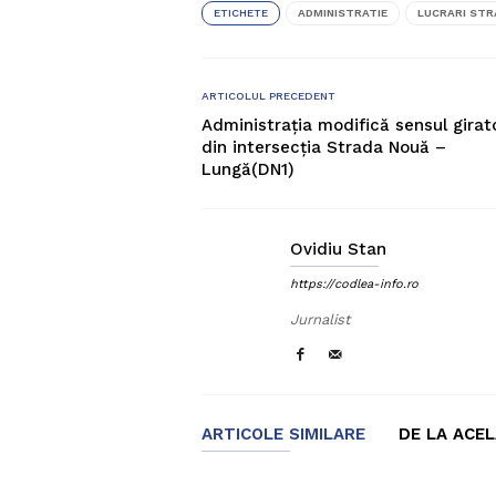
ETICHETE
ADMINISTRATIE
LUCRARI STR
ARTICOLUL PRECEDENT
Administrația modifică sensul girat
din intersecția Strada Nouă –
Lungă(DN1)
Ovidiu Stan
https://codlea-info.ro
Jurnalist
ARTICOLE SIMILARE
DE LA ACE