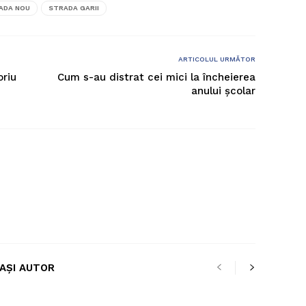
ADA NOU
STRADA GARII
ARTICOLUL URMĂTOR
oriu
Cum s-au distrat cei mici la încheierea
anului școlar
LAȘI AUTOR