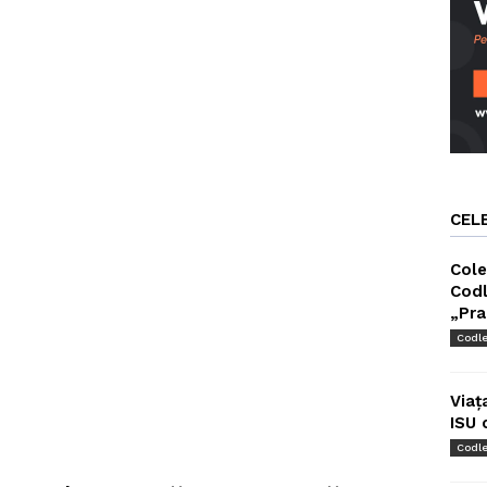
CEL
Cole
Codl
„Pra
Codl
Viaț
ISU 
Codl