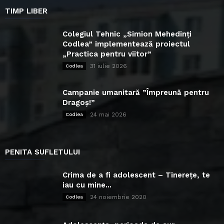
TIMP LIBER
Colegiul Tehnic „Simion Mehedinți
Codlea” implementează proiectul
„Practica pentru viitor”
31 iulie 2026
Codlea
Campanie umanitară ”Împreună pentru
Dragoș!”
24 mai 2026
Codlea
PENITA SUFLETULUI
Crima de a fi adolescent – Tinerețe, te
iau cu mine...
24 noiembrie 2020
Codlea