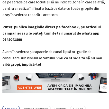
de pe strada pe care locuiți și să ne indicați zona în care se află,
pentru a realiza în final o bază de date cu toate gropile din
oraș în vederea reparării acestora.
Puteți publica imaginile direct pe facebook, pe articolul
campaniei sau le puteți trimite la numărul de whatsapp
0748041899
Avem în vederea și capacele de canal lipsă ori gurile de
canalizare sub nivelul asfaltului.
Vrei ca strada ta să nu mai
aibă gropi, implică-te!
ETICHETE
ADOPTA O GROAPA
CAMPANII
CODLEA