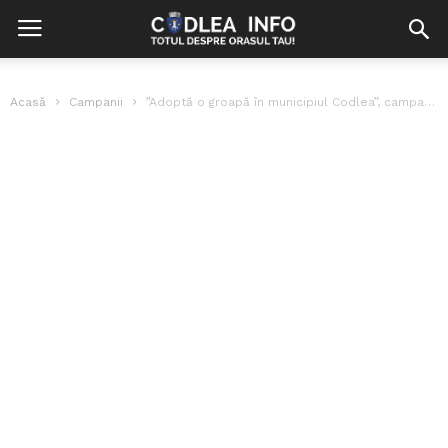
Acasă
Campanii
”Adoptă o groapă în municipiul Codlea”, campanie lansată la Codlea