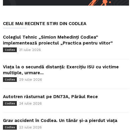
CELE MAI RECENTE STIRI DIN CODLEA
Colegiul Tehnic „Simion Mehedinți Codlea”
implementează proiectul „Practica pentru viitor”
31 iulie 2026
Codlea
Viața la o secundă distanță: Exercițiu ISU cu victime
multiple, urmare...
29 iulie 2026
Codlea
Autotren răsturnat pe DN73A, Pârâul Rece
24 iulie 2026
Codlea
Grav accident în Codlea. Un tânăr și-a pierdut viața
23 iulie 2026
Codlea