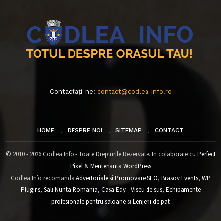
Contactați-ne:
contact@codlea-info.ro
HOME
DESPRE NOI
SITEMAP
CONTACT
© 2010 - 2026 Codlea Info - Toate Drepturile Rezervate. In colaborare cu
Perfect
Pixel
&
Mentenanta WordPress
Codlea Info recomanda
Advertoriale si Promovare SEO
,
Brasov Events
,
WP
Plugins
,
Sali Nunta Romania
,
Casa Edy - Viseu de sus
,
Echipamente
profesionale pentru saloane
si
Lenjerii de pat