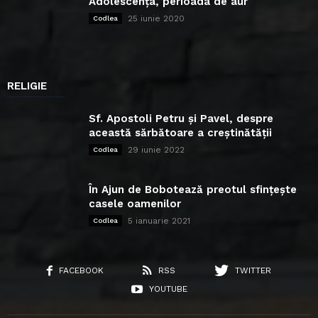
Adolescența, perioada de aur
25 iunie 2020
Codlea
RELIGIE
Sf. Apostoli Petru și Pavel, despre
această sărbătoare a creștinătății
29 iunie 2022
Codlea
În Ajun de Bobotează preotul sfințește
casele oamenilor
5 ianuarie 2021
Codlea
FACEBOOK
RSS
TWITTER
YOUTUBE