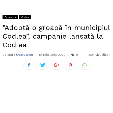
Campanii
Codlea
”Adoptă o groapă în municipiul
Codlea”, campanie lansată la
Codlea
De către
Ovidiu Stan
19 februarie 2020
0
1.024 vizualizari