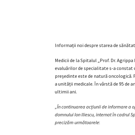
Informații noi despre starea de sănătate 
Medicii de la Spitalul „Prof. Dr. Agripp
evaluărilor de specialitate s-a constat
președinte este de natură oncologică. F
a unității medicale. În vârstă de 95 de 
ultimii ani.
„În continuarea acțiunii de informare a o
domnului Ion Iliescu, internat în cadrul S
precizăm următoarele
: