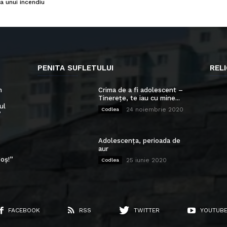
a unui incendiu
PENITA SUFLETULUI
RELI
n
Crima de a fi adolescent –
Tinerețe, te iau cu mine...
ul
24 noiembrie 2020
Codlea
”
Adolescența, perioada de
aur
oș!”
25 iunie 2020
Codlea
FACEBOOK
RSS
TWITTER
YOUTUB