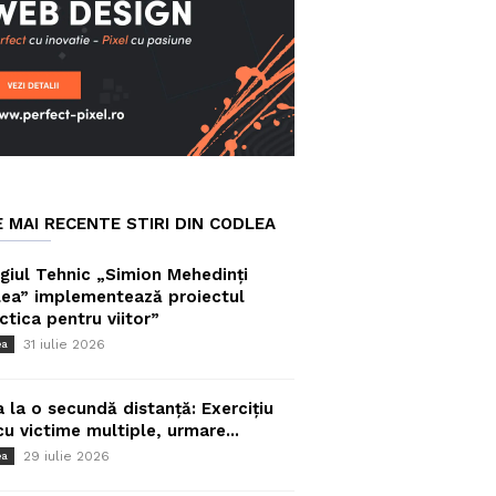
E MAI RECENTE STIRI DIN CODLEA
giul Tehnic „Simion Mehedinți
ea” implementează proiectul
ctica pentru viitor”
31 iulie 2026
ea
a la o secundă distanță: Exercițiu
cu victime multiple, urmare...
29 iulie 2026
ea