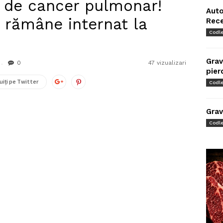
ă de cancer pulmonar!
Auto
 rămâne internat la
Rec
Codl
Grav
0
47 vizualizari
pier
uiți pe Twitter
Codl
Grav
Codl