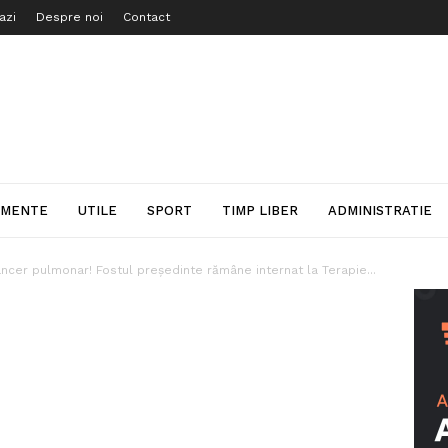
azi
Despre noi
Contact
IMENTE
UTILE
SPORT
TIMP LIBER
ADMINISTRATIE
ancer pulmonar! Fostul președinte rămâne internat la Terapie...