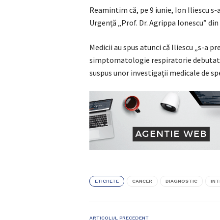
Reamintim că, pe 9 iunie, Ion Iliescu s-a
Urgență „Prof. Dr. Agrippa Ionescu” din
Medicii au spus atunci că Iliescu „s-a p
simptomatologie respiratorie debutată 
suspus unor investigații medicale de spe
ETICHETE
CANCER
DIAGNOSTIC
IN
ARTICOLUL PRECEDENT