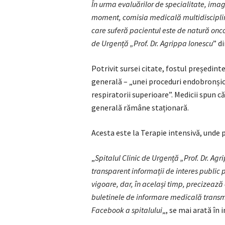
În urma evaluărilor de specialitate, imag
moment, comisia medicală multidisciplin
care suferă pacientul este de natură oncol
de Urgență „Prof. Dr. Agrippa Ionescu
” d
Potrivit sursei citate, fostul președint
generală – „unei proceduri endobronșic
respiratorii superioare”. Medicii spun că
generală rămâne staționară.
Acesta este la Terapie intensivă, unde 
„
Spitalul Clinic de Urgență „Prof. Dr. A
transparent informații de interes public 
vigoare, dar, în același timp, precizează 
buletinele de informare medicală transm
Facebook a spitalului
„, se mai arată în