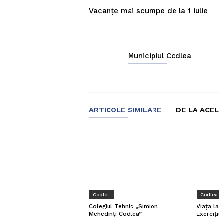
Vacanțe mai scumpe de la 1 iulie
Municipiul Codlea
ARTICOLE SIMILARE
DE LA ACE
Codlea
Codlea
Viața l
Colegiul Tehnic „Simion
Exerciți
Mehedinți Codlea”