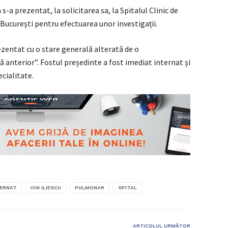
 s-a prezentat, la solicitarea sa, la Spitalul Clinic de
 București pentru efectuarea unor investigații.
rezentat cu o stare generală alterată de o
anterior”. Fostul președinte a fost imediat internat și
cialitate.
TERNAT
ION ILIESCU
PULMONAR
SPITAL
ARTICOLUL URMĂTOR