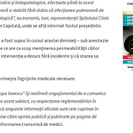
istice și histopatologice, efectuate până la acest
ară a stabilit fără dubiu că afecțiunea pulmonară de
ogică”, au transmis, luni, reprezentanții Spitalului Clinic
in Capitală, unde se află internat fostul președinte.
e a fost supus în cursul acestei dimineți – sub anestezie
e ce are ca scop menținerea permeabilității căilor
 intervenția a decurs fără incidente și că starea sa
primește îngrijirile medicale necesare.
grippa Ionescu” își reafirmă angajamentul de a comunica
pe acest subiect, cu respectarea reglementărilor în
că singurele informații oficiale sunt cele cuprinse în
ise către opinia publică și publicate pe pagina de
 informarea transmisă de medici.