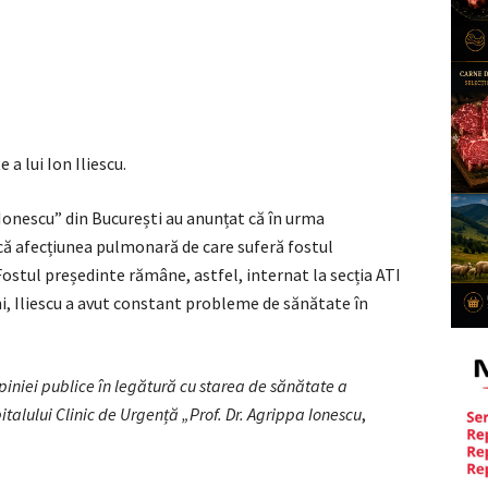
a lui Ion Iliescu.
a Ionescu” din București au anunțat că în urma
 că afecțiunea pulmonară de care suferă fostul
ostul președinte rămâne, astfel, internat la secția ATI
ani, Iliescu a avut constant probleme de sănătate în
piniei publice în legătură cu starea de sănătate a
pitalului Clinic de Urgență „Prof. Dr. Agrippa Ionescu
,