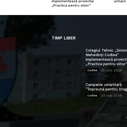
urmare 
implementează proiectul
„Practica pentru viitor”
TIMP LIBER
Colegiul Tehnic „Simio
Mehedinți Codlea”
implementează proiect
„Practica pentru viitor
31 iulie 2026
Codlea
Campanie umanitară
”Împreună pentru Drag
24 mai 2026
Codlea