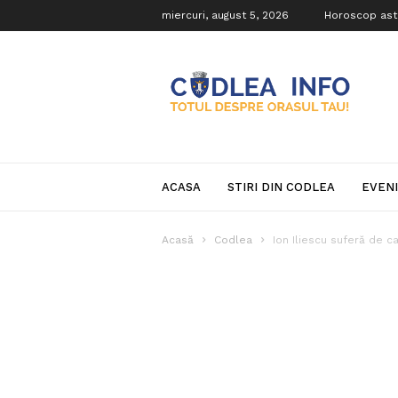
miercuri, august 5, 2026
Horoscop ast
Codlea
Info
ACASA
STIRI DIN CODLEA
EVEN
Acasă
Codlea
Ion Iliescu suferă de c