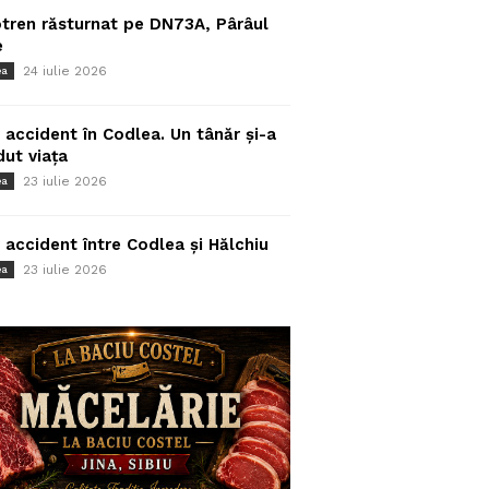
tren răsturnat pe DN73A, Pârâul
e
24 iulie 2026
ea
 accident în Codlea. Un tânăr și-a
dut viața
23 iulie 2026
ea
 accident între Codlea și Hălchiu
23 iulie 2026
ea