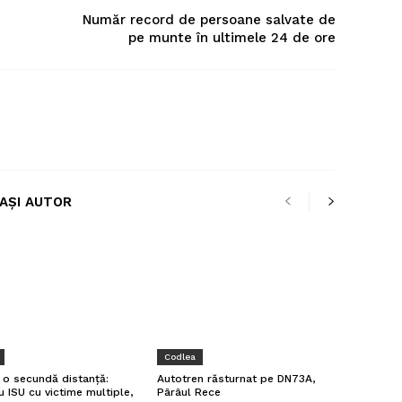
Număr record de persoane salvate de
pe munte în ultimele 24 de ore
LAȘI AUTOR
Codlea
a o secundă distanță:
Autotren răsturnat pe DN73A,
u ISU cu victime multiple,
Pârâul Rece