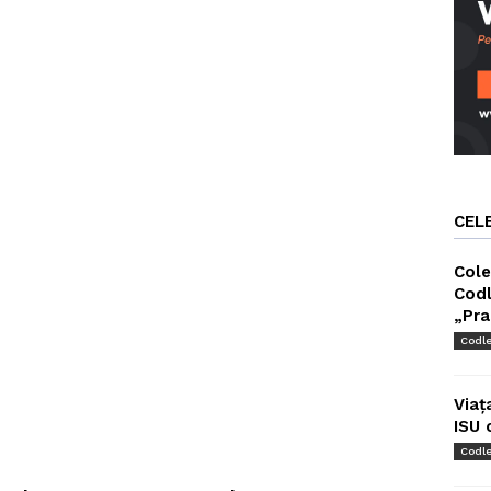
CEL
Cole
Codl
„Pra
Codl
Viaț
ISU 
Codl