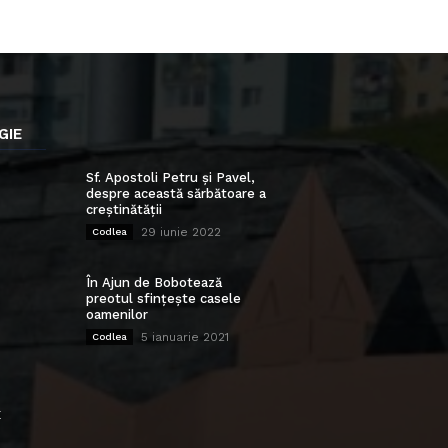
GIE
Sf. Apostoli Petru și Pavel,
despre această sărbătoare a
creștinătății
29 iunie 2022
Codlea
În Ajun de Bobotează
preotul sfințește casele
oamenilor
5 ianuarie 2021
Codlea
E