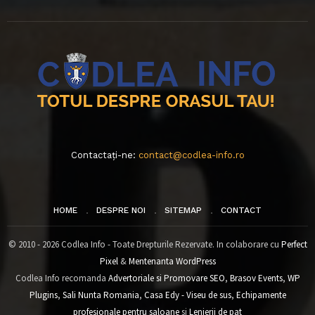
Contactați-ne:
contact@codlea-info.ro
HOME
DESPRE NOI
SITEMAP
CONTACT
© 2010 - 2026 Codlea Info - Toate Drepturile Rezervate. In colaborare cu
Perfect
Pixel
&
Mentenanta WordPress
Codlea Info recomanda
Advertoriale si Promovare SEO
,
Brasov Events
,
WP
Plugins
,
Sali Nunta Romania
,
Casa Edy - Viseu de sus
,
Echipamente
profesionale pentru saloane
si
Lenjerii de pat