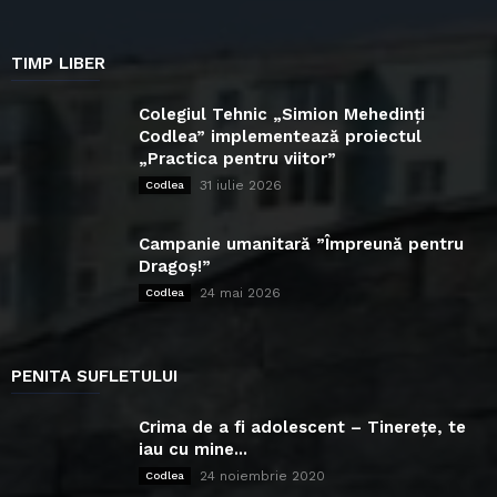
TIMP LIBER
Colegiul Tehnic „Simion Mehedinți
Codlea” implementează proiectul
„Practica pentru viitor”
31 iulie 2026
Codlea
Campanie umanitară ”Împreună pentru
Dragoș!”
24 mai 2026
Codlea
PENITA SUFLETULUI
Crima de a fi adolescent – Tinerețe, te
iau cu mine...
24 noiembrie 2020
Codlea