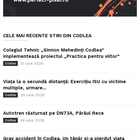
CELE MAI RECENTE STIRI DIN CODLEA
Colegiul Tehnic „Simion Mehedinți Codlea”
implementează proiectul „Practica pentru viitor”
31 iulie 2026
Codlea
Viața la o secundă distanță: Exercițiu ISU cu victime
multiple, urmare...
29 iulie 2026
Codlea
Autotren răsturnat pe DN73A, Pârâul Rece
24 iulie 2026
Codlea
Grav accident în Codlea. Un tânăr și-a pierdut viața