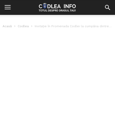
Acasă
Codlea
Invitație în Promenada Codlei la cumpăna dintre ani