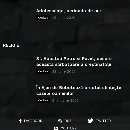
Adolescența, perioada de aur
25 iunie 2020
Codlea
RELIGIE
Sf. Apostoli Petru și Pavel, despre
această sărbătoare a creștinătății
29 iunie 2022
Codlea
În Ajun de Bobotează preotul sfințește
casele oamenilor
5 ianuarie 2021
Codlea
FACEBOOK
RSS
TWITTER
YOUTUBE