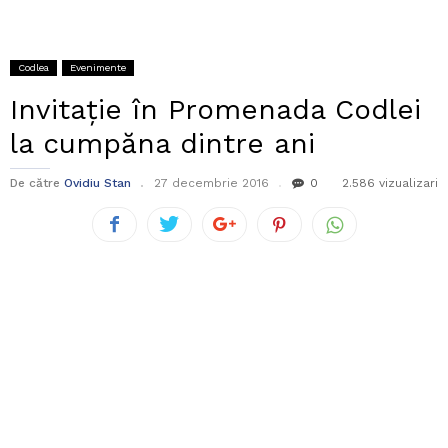
Codlea
Evenimente
Invitație în Promenada Codlei
la cumpăna dintre ani
De către
Ovidiu Stan
27 decembrie 2016
0
2.586 vizualizari