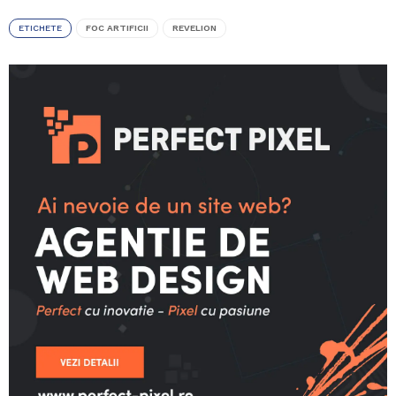
ETICHETE
FOC ARTIFICII
REVELION