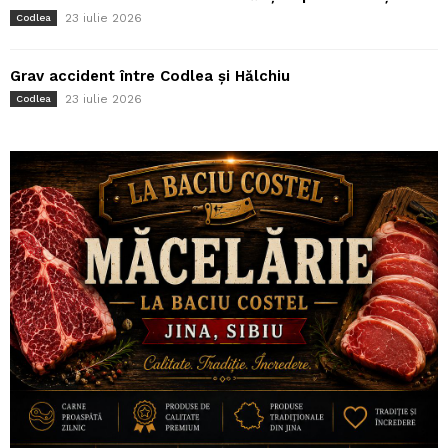
23 iulie 2026
Codlea
Grav accident între Codlea și Hălchiu
23 iulie 2026
Codlea