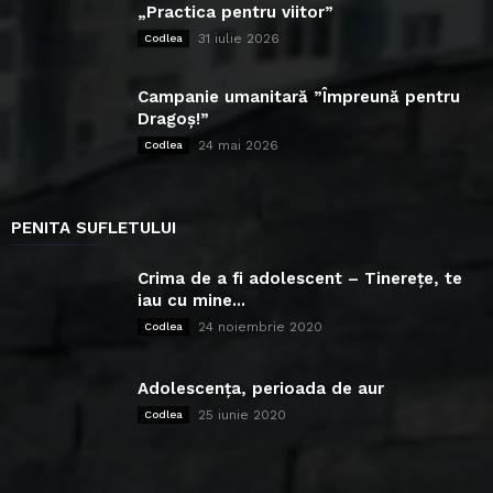
„Practica pentru viitor”
31 iulie 2026
Codlea
Campanie umanitară ”Împreună pentru
Dragoș!”
24 mai 2026
Codlea
PENITA SUFLETULUI
Crima de a fi adolescent – Tinerețe, te
iau cu mine...
24 noiembrie 2020
Codlea
Adolescența, perioada de aur
25 iunie 2020
Codlea