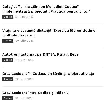
Colegiul Tehnic „Simion Mehedinți Codlea”
implementează proiectul „Practica pentru viitor”
31 iulie 2026
Codlea
Viața la o secundă distanță: Exercițiu ISU cu victime
multiple, urmare...
29 iulie 2026
Codlea
Autotren răsturnat pe DN73A, Pârâul Rece
24 iulie 2026
Codlea
Grav accident în Codlea. Un tânăr și-a pierdut viața
23 iulie 2026
Codlea
Grav accident între Codlea și Hălchiu
23 iulie 2026
Codlea