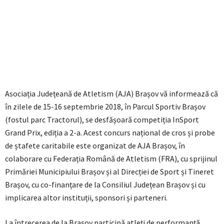
Asociația Județeană de Atletism (AJA) Brașov vă informează că
în zilele de 15-16 septembrie 2018, în Parcul Sportiv Brașov
(fostul parc Tractorul), se desfășoară competiția InSport
Grand Prix, ediția a 2-a. Acest concurs național de cros și probe
de ștafete caritabile este organizat de AJA Brașov, în
colaborare cu Federația Română de Atletism (FRA), cu sprijinul
Primăriei Municipiului Brașov și al Direcției de Sport și Tineret
Brașov, cu co-finanțare de la Consiliul Județean Brașov și cu
implicarea altor instituții, sponsori și parteneri.
La întrecerea de la Brașov participă atleți de performanță