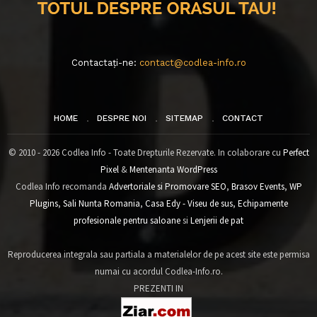
Contactați-ne:
contact@codlea-info.ro
HOME
DESPRE NOI
SITEMAP
CONTACT
© 2010 - 2026 Codlea Info - Toate Drepturile Rezervate. In colaborare cu
Perfect
Pixel
&
Mentenanta WordPress
Codlea Info recomanda
Advertoriale si Promovare SEO
,
Brasov Events
,
WP
Plugins
,
Sali Nunta Romania
,
Casa Edy - Viseu de sus
,
Echipamente
profesionale pentru saloane
si
Lenjerii de pat
Reproducerea integrala sau partiala a materialelor de pe acest site este permisa
numai cu acordul Codlea-Info.ro.
PREZENTI IN