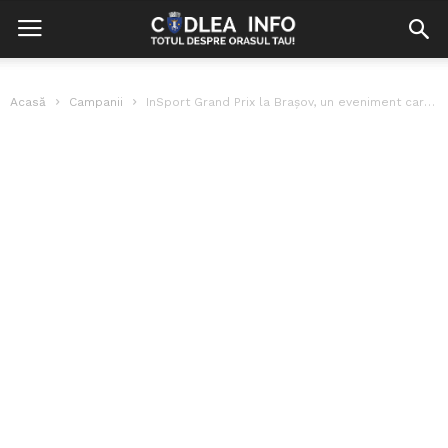
Acasă
Campanii
InSport Grand Prix la Brașov, un eveniment care nu trebuie ratat!