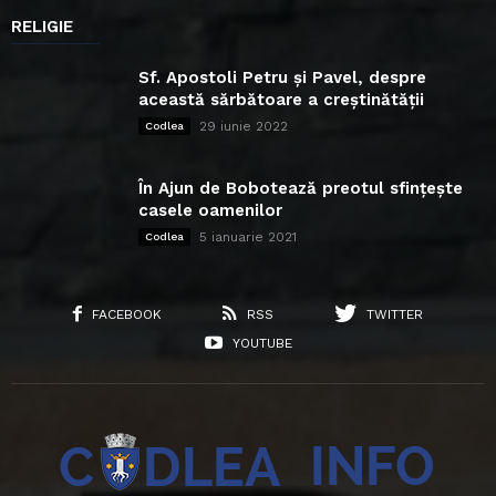
RELIGIE
Sf. Apostoli Petru și Pavel, despre
această sărbătoare a creștinătății
29 iunie 2022
Codlea
În Ajun de Bobotează preotul sfințește
casele oamenilor
5 ianuarie 2021
Codlea
FACEBOOK
RSS
TWITTER
YOUTUBE