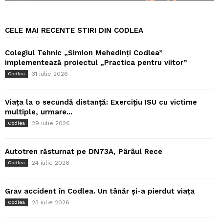
CELE MAI RECENTE STIRI DIN CODLEA
Colegiul Tehnic „Simion Mehedinți Codlea”
implementează proiectul „Practica pentru viitor”
31 iulie 2026
Codlea
Viața la o secundă distanță: Exercițiu ISU cu victime
multiple, urmare...
29 iulie 2026
Codlea
Autotren răsturnat pe DN73A, Pârâul Rece
24 iulie 2026
Codlea
Grav accident în Codlea. Un tânăr și-a pierdut viața
23 iulie 2026
Codlea