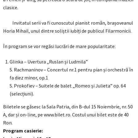
clasice.
Invitatul serii va fi cunoscutul pianist român, brașoveanul
Horia Mihail, unul dintre soliștii iubiți de publicul Filarmonicii.
În program se vor regăsi lucrări de mare popularitate:
Glinka – Uvertura „Ruslan și Ludmila”
S. Rachmaninov – Concertul nr.1 pentru pian și orchestră în
fa diez minor, op.1
S. Prokofiev – Suitele de balet „Romeo și Julieta” op. 64
(selecțiuni).
Biletele se găsesc la Sala Patria, din B-dul 15 Noiembrie, nr. 50
A, dar și on-line, pe www.bilet.ro. Costul unui bilet este de 40
Ron.
Program casierie: