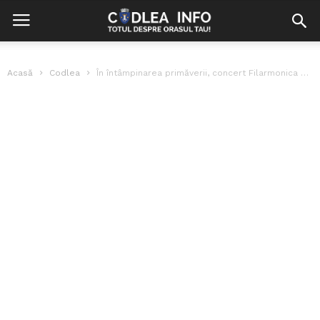
Acasă
Codlea
În întâmpinarea primăverii, concert Filarmonica Brașov