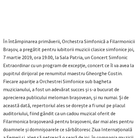
În întâmpinarea primăverii, Orchestra Simfonică a Filarmonicii
Brașov, a pregătit pentru iubitorii muzicii clasice simfonice joi,
7 martie 2019, ora 19.00, la Sala Patria, un Concert Simfonic
Extraordinar cu un program de excepție, concert ce îl va avea la
pupitrul dirijoral pe renumitul maestru Gheorghe Costin.
Fiecare apariție a Orchestrei Simfonice sub bagheta
muzicianului, a fost un adevărat succes și s-a bucurat de
aprecierea publicului meloman brașovean, și nu numai. Și de
această dată, repertoriul ales se dorește a fi unul pe placul
auditoriului, fiind gândit ca un cadou muzical oferit de
Filarmonica brașoveană pentru brașoveni, dar mai ales pentru
doamnele și domnișoarele ce sărbătoresc Ziua Internațională
a Femeii și aleg să petreacă o seară de joi, în compania muzicii