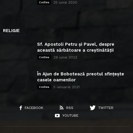
25 iunie 2020
Codlea
RELIGIE
Sf. Apostoli Petru și Pavel, despre
această sărbătoare a creștinătății
29 iunie 2022
Codlea
În Ajun de Bobotează preotul sfințește
casele oamenilor
5 ianuarie 2021
Codlea
FACEBOOK
RSS
TWITTER
YOUTUBE