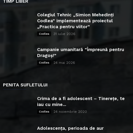
TIMP LIBER
Colegiul Tehnic „Simion Mehedinți
Codlea” implementează proiectul
„Practica pentru viitor”
31 iulie 2026
Codlea
Campanie umanitară ”Împreună pentru
Dragoș!”
24 mai 2026
Codlea
PENITA SUFLETULUI
Crima de a fi adolescent – Tinerețe, te
iau cu mine...
24 noiembrie 2020
Codlea
Adolescența, perioada de aur