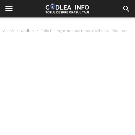
Acasă
Codlea
Felix Baumgartner, partenerul Mihaelei Rădulescu, a murit într-un accident în Italia