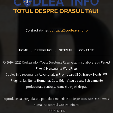
Contactați-ne:
contact@codlea-info.ro
HOME
DESPRE NOI
SITEMAP
CONTACT
© 2010 - 2026 Codlea Info - Toate Drepturile Rezervate. In colaborare cu
Perfect
Pixel
&
Mentenanta WordPress
Codlea Info recomanda
Advertoriale si Promovare SEO
,
Brasov Events
,
WP
Plugins
,
Sali Nunta Romania
,
Casa Edy - Viseu de sus
,
Echipamente
profesionale pentru saloane
si
Lenjerii de pat
Reproducerea integrala sau partiala a materialelor de pe acest site este permisa
numai cu acordul Codlea-Info.ro.
PREZENTI IN