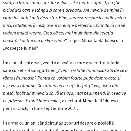
spăl, nu fac de mâncare. Iar Felix… el e foarte zăpăcit, nu știe
niciodată care e stânga și care e dreapta. Are nevoie de mine în
viața lui, altfel ar fi dezastru. Bine, vorbesc despre lucrurile astea
mici, cotidiene. În rest, avem o relație perfectă. Chiar dacă nu ne
vedem multă vreme. Cred că cel mai mult timp din relația
noastră îl petrecem pe Facetime
”, a spus Mihaela Rădulescu la
„Vorbește lumea”.
Într-un alt interviu, vedeta dezvăluia care e secretul relației
sale cu Felix Baumgartner. „
Avem o relație frumoasă! Știi de ce a
rămas frumoasă? Pentru că vorbim foarte puțin despre asta și
așa va și rămâne. De atâtea ori ne-ați despărțit voi, ăștia din
presă, încât simt nevoia să vă las așa, mai nedumeriți, în ceea ce
ne privește. E totul bine acolo
”, a declarat Mihaela Rădulescu
pentru Click, în luna septembrie 2021.
În urma cu un an, când circulau zvonuri despre o posibilă
ruptură în relația lor, Felix Baumgartner a postat pe pagina sa