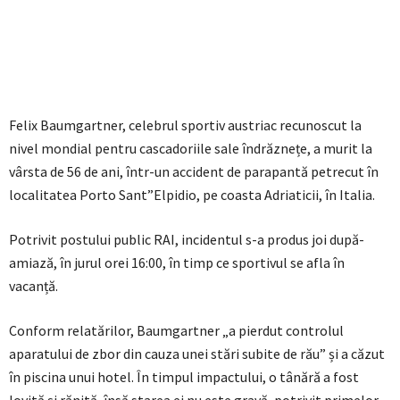
Felix Baumgartner, celebrul sportiv austriac recunoscut la
nivel mondial pentru cascadoriile sale îndrăznețe, a murit la
vârsta de 56 de ani, într-un accident de parapantă petrecut în
localitatea Porto Sant”Elpidio, pe coasta Adriaticii, în Italia.
Potrivit postului public RAI, incidentul s-a produs joi după-
amiază, în jurul orei 16:00, în timp ce sportivul se afla în
vacanță.
Conform relatărilor, Baumgartner „a pierdut controlul
aparatului de zbor din cauza unei stări subite de rău” și a căzut
în piscina unui hotel. În timpul impactului, o tânără a fost
lovită și rănită, însă starea ei nu este gravă, potrivit primelor