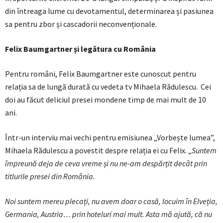
din întreaga lume cu devotamentul, determinarea și pasiunea
sa pentru zbor și cascadorii neconvenționale.
Felix Baumgartner și legătura cu România
Pentru români, Felix Baumgartner este cunoscut pentru
relația sa de lungă durată cu vedeta tv Mihaela Rădulescu. Cei
doi au făcut deliciul presei mondene timp de mai mult de 10
ani.
Într-un interviu mai vechi pentru emisiunea „Vorbește lumea”,
Mihaela Rădulescu a povestit despre relația ei cu Felix. „
Suntem
împreună deja de ceva vreme și nu ne-am despărțit decât prin
titlurile presei din România.
Noi suntem mereu plecați, nu avem doar o casă, locuim în Elveția,
Germania, Austria… prin hoteluri mai mult. Asta mă ajută, că nu