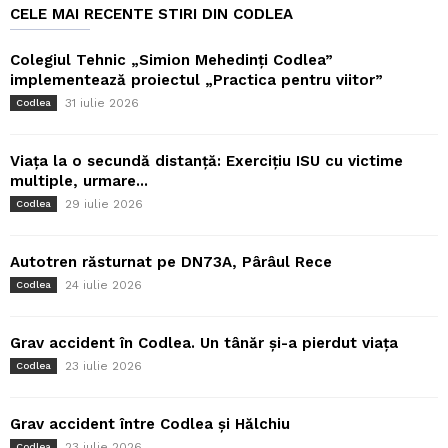
CELE MAI RECENTE STIRI DIN CODLEA
Colegiul Tehnic „Simion Mehedinți Codlea”
implementează proiectul „Practica pentru viitor”
31 iulie 2026
Codlea
Viața la o secundă distanță: Exercițiu ISU cu victime
multiple, urmare...
29 iulie 2026
Codlea
Autotren răsturnat pe DN73A, Pârâul Rece
24 iulie 2026
Codlea
Grav accident în Codlea. Un tânăr și-a pierdut viața
23 iulie 2026
Codlea
Grav accident între Codlea și Hălchiu
23 iulie 2026
Codlea