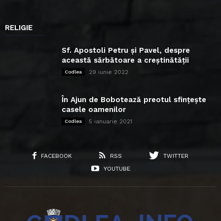
RELIGIE
Sf. Apostoli Petru și Pavel, despre
această sărbătoare a creștinătății
29 iunie 2022
Codlea
În Ajun de Bobotează preotul sfințește
casele oamenilor
5 ianuarie 2021
Codlea
FACEBOOK
RSS
TWITTER
YOUTUBE