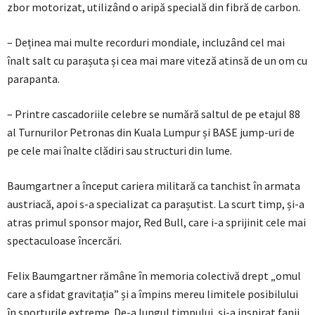
zbor motorizat, utilizând o aripă specială din fibră de carbon.
– Deținea mai multe recorduri mondiale, incluzând cel mai
înalt salt cu parașuta și cea mai mare viteză atinsă de un om cu
parapanta.
– Printre cascadoriile celebre se numără saltul de pe etajul 88
al Turnurilor Petronas din Kuala Lumpur și BASE jump-uri de
pe cele mai înalte clădiri sau structuri din lume.
Baumgartner a început cariera militară ca tanchist în armata
austriacă, apoi s-a specializat ca parașutist. La scurt timp, și-a
atras primul sponsor major, Red Bull, care i-a sprijinit cele mai
spectaculoase încercări.
Felix Baumgartner rămâne în memoria colectivă drept „omul
care a sfidat gravitația” și a împins mereu limitele posibilului
în sporturile extreme. De-a lungul timpului, și-a inspirat fanii