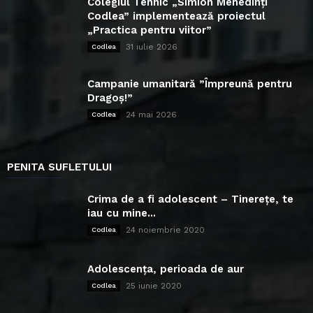
Colegiul Tehnic „Simion Mehedinți
Codlea” implementează proiectul
„Practica pentru viitor”
31 iulie 2026
Codlea
Campanie umanitară ”Împreună pentru
Dragoș!”
24 mai 2026
Codlea
PENITA SUFLETULUI
Crima de a fi adolescent – Tinerețe, te
iau cu mine...
24 noiembrie 2020
Codlea
Adolescența, perioada de aur
25 iunie 2020
Codlea