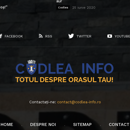
aur
oș!”
25 iunie 2020
Codlea
FACEBOOK
RSS
TWITTER
YOUTUB
Contactați-ne:
contact@codlea-info.ro
HOME
DESPRE NOI
SITEMAP
CONTACT