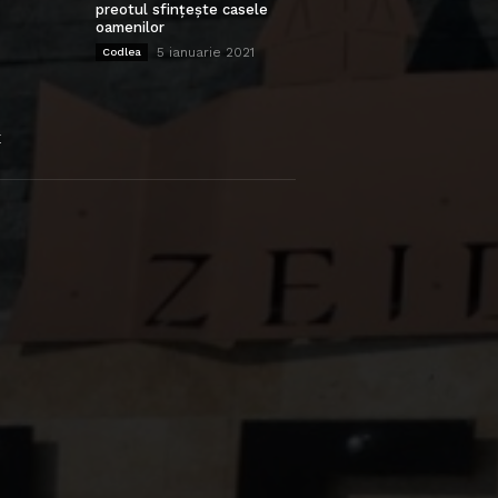
preotul sfințește casele
oamenilor
5 ianuarie 2021
Codlea
E