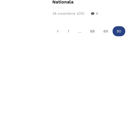
Nationala
28 noiembrie 2010
0
1
...
88
89
90