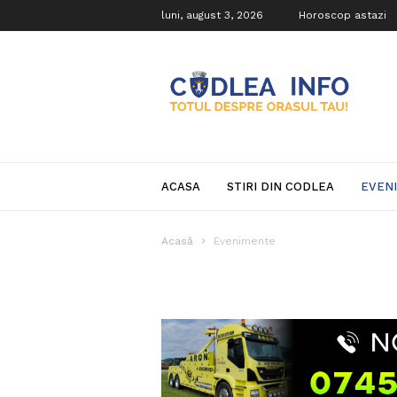
luni, august 3, 2026
Horoscop astazi
Codlea
Info
ACASA
STIRI DIN CODLEA
EVEN
Acasă
Evenimente