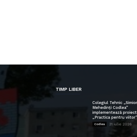
TIMP LIBER
Colegiul Tehnic „Simio
Mehedinți Codlea”
implementează proiect
„Practica pentru viitor
31 iulie 2026
Codlea