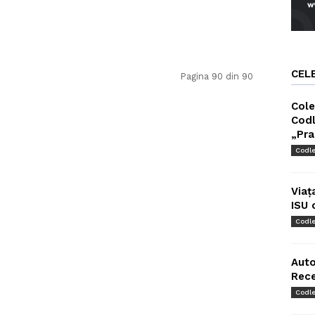
CEL
Pagina 90 din 90
Cole
Codl
„Pra
Codl
Viaț
ISU 
Codl
Auto
Rec
Codl