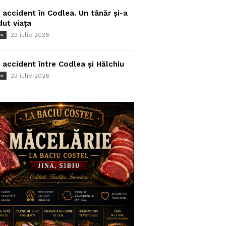
 accident în Codlea. Un tânăr și-a
dut viața
23 iulie 2026
ea
 accident între Codlea și Hălchiu
23 iulie 2026
ea