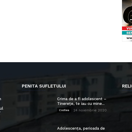
PENITA SUFLETULUI
RELI
n
Crima de a fi adolescent –
Tinerețe, te iau cu mine...
ul
24 noiembrie 2020
Codlea
”
Adolescența, perioada de