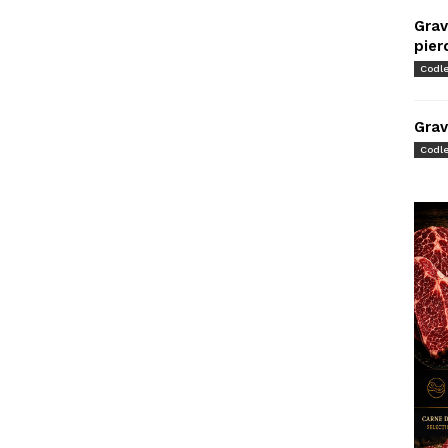
Grav
pier
Codl
Grav
Codl