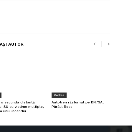
LAȘI AUTOR
Codlea
a o secundă distanță:
Autotren răsturnat pe DN73A,
u ISU cu victime multiple,
Pârâul Rece
a unui incendiu