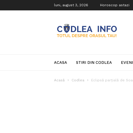
luni, august 3, 2026
Horoscop astazi
Codlea
Info
ACASA
STIRI DIN CODLEA
EVEN
Acasă
Codlea
Eclipsă parțială de Soa