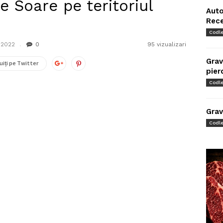
e Soare pe teritoriul
Auto
Rec
Codl
 2022
0
95 vizualizari
Grav
uiți pe Twitter
pier
Codl
Grav
Codl