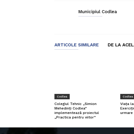
Municipiul Codlea
ARTICOLE SIMILARE
DE LA ACE
Codlea
Codlea
Viața l
Colegiul Tehnic „Simion
Exerciți
Mehedinți Codlea”
urmare 
implementează proiectul
„Practica pentru viitor”