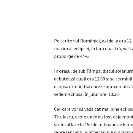
Pe teritoriul României, azi de la ora 12
maxim al eclipsei, în țara noastră, va fi 
proporție de 44%.
În orașul de sub Tâmpa, discul solar u
debutează după ora 12.00 și se termină d
eclipsa urmând să dureze aproximativ 2
vedem eclipsa, în jurul orei 13:30.
Cei care vor să vadă cat mai bine eclips
Titulescu, acolo unde au fost deja mont
stelei aflate la 150 de milioane de kilo
reprezentanții Platnetariului din Brașo