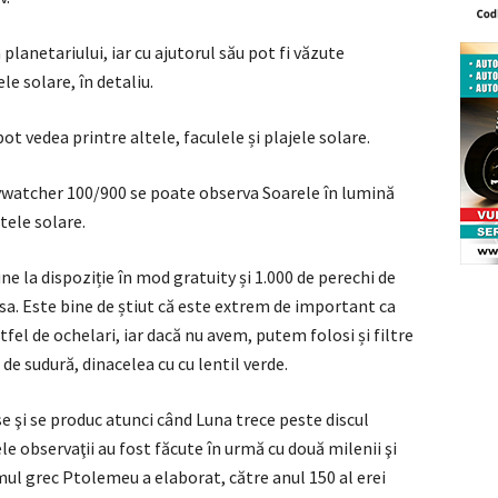
planetariului, iar cu ajutorul său pot fi văzute
e solare, în detaliu.
t vedea printre altele, faculele și plajele solare.
Skywatcher 100/900 se poate observa Soarele în lumină
etele solare.
ne la dispoziție în mod gratuity și 1.000 de perechi de
psa. Este bine de știut că este extrem de important ca
el de ochelari, iar dacă nu avem, putem folosi și filtre
de sudură, dinacelea cu cu lentil verde.
e şi se produc atunci când Luna trece peste discul
e observaţii au fost făcute în urmă cu două milenii şi
ul grec Ptolemeu a elaborat, către anul 150 al erei