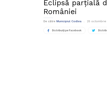
Eclipsă parțială d
României
De către
Municipiul Codlea
25 octombrie
Distribuiți pe Facebook
Distrib