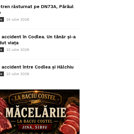
tren răsturnat pe DN73A, Pârâul
e
24 iulie 2026
ea
 accident în Codlea. Un tânăr și-a
dut viața
23 iulie 2026
ea
 accident între Codlea și Hălchiu
23 iulie 2026
ea