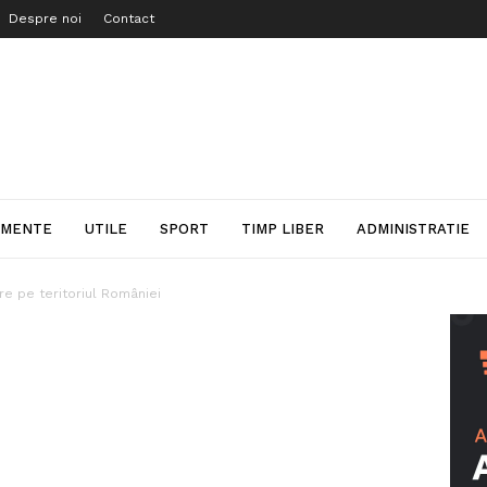
Despre noi
Contact
IMENTE
UTILE
SPORT
TIMP LIBER
ADMINISTRATIE
re pe teritoriul României