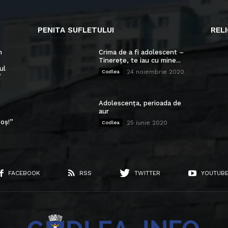
PENITA SUFLETULUI
RELI
n
Crima de a fi adolescent –
Tinerețe, te iau cu mine...
ul
24 noiembrie 2020
Codlea
”
Adolescența, perioada de
aur
oș!”
25 iunie 2020
Codlea
FACEBOOK
RSS
TWITTER
YOUTUB