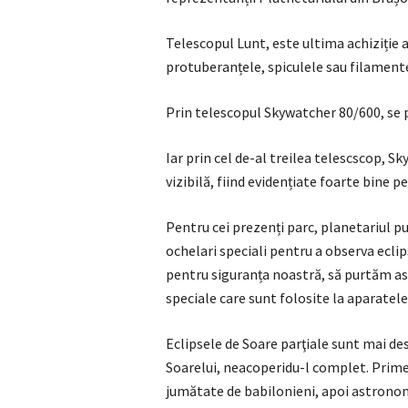
Telescopul Lunt, este ultima achiziție a 
protuberanțele, spiculele sau filamentel
Prin telescopul Skywatcher 80/600, se po
Iar prin cel de-al treilea telescscop, 
vizibilă, fiind evidențiate foarte bine p
Pentru cei prezenți parc, planetariul pu
ochelari speciali pentru a observa ecli
pentru siguranța noastră, să purtăm astf
speciale care sunt folosite la aparatele 
Eclipsele de Soare parţiale sunt mai des
Soarelui, neacoperidu-l complet. Primel
jumătate de babilonieni, apoi astronom