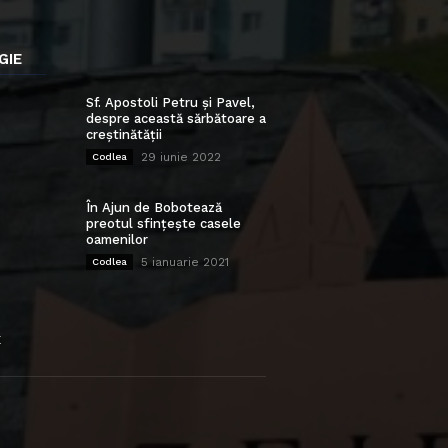
GIE
Sf. Apostoli Petru și Pavel,
despre această sărbătoare a
creștinătății
29 iunie 2022
Codlea
În Ajun de Bobotează
preotul sfințește casele
oamenilor
5 ianuarie 2021
Codlea
E