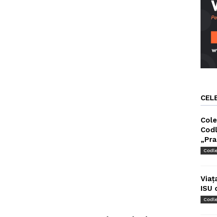
CEL
Cole
Codl
„Pra
Codl
Viaț
ISU 
Codl