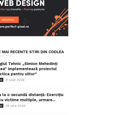
E MAI RECENTE STIRI DIN CODLEA
giul Tehnic „Simion Mehedinți
ea” implementează proiectul
ctica pentru viitor”
31 iulie 2026
ea
a la o secundă distanță: Exercițiu
cu victime multiple, urmare...
29 iulie 2026
ea