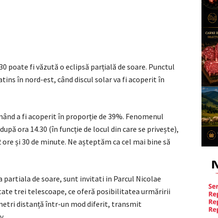
:30 poate fi văzută o eclipsă parțială de soare. Punctul
atins în nord-est, când discul solar va fi acoperit în
rmând a fi acoperit în proporție de 39%. Fenomenul
upă ora 14.30 (în funcție de locul din care se privește),
 ore și 30 de minute. Ne așteptăm ca cel mai bine să
a partiala de soare, sunt invitati in Parcul Nicolae
ate trei telescoape, ce oferă posibilitatea urmăririi
metri distanță într-un mod diferit, transmit
v.