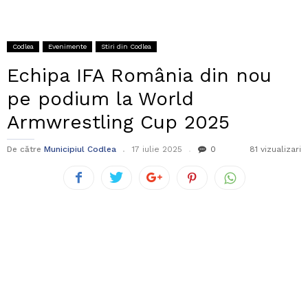
Codlea
Evenimente
Stiri din Codlea
Echipa IFA România din nou
pe podium la World
Armwrestling Cup 2025
De către
Municipiul Codlea
17 iulie 2025
0
81 vizualizari