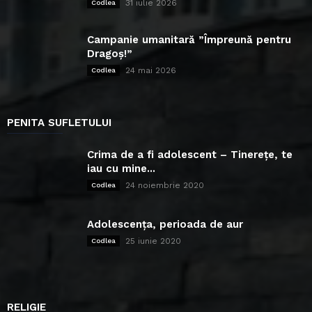
31 iulie 2026
Codlea
Campanie umanitară ”Împreună pentru
Dragoș!”
24 mai 2026
Codlea
PENITA SUFLETULUI
Crima de a fi adolescent – Tinerețe, te
iau cu mine...
24 noiembrie 2020
Codlea
Adolescența, perioada de aur
25 iunie 2020
Codlea
RELIGIE