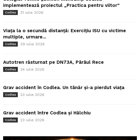
implementează proiectul „Practica pentru viitor”
31 iulie 2026
Codlea
Viața la o secundă distanță: Exercițiu ISU cu victime
multiple, urmare...
29 iulie 2026
Codlea
Autotren răsturnat pe DN73A, Pârâul Rece
24 iulie 2026
Codlea
Grav accident în Codlea. Un tânăr și-a pierdut viața
23 iulie 2026
Codlea
Grav accident între Codlea și Hălchiu
23 iulie 2026
Codlea