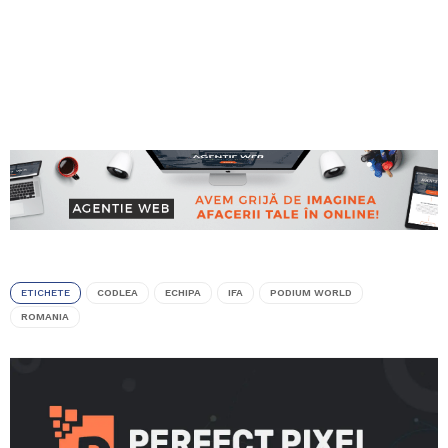
ETICHETE
CODLEA
ECHIPA
IFA
PODIUM WORLD
ROMANIA