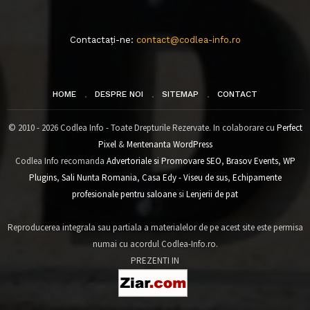
Contactați-ne:
contact@codlea-info.ro
HOME
DESPRE NOI
SITEMAP
CONTACT
© 2010 - 2026 Codlea Info - Toate Drepturile Rezervate. In colaborare cu
Perfect
Pixel
&
Mentenanta WordPress
Codlea Info recomanda
Advertoriale si Promovare SEO
,
Brasov Events
,
WP
Plugins
,
Sali Nunta Romania
,
Casa Edy - Viseu de sus
,
Echipamente
profesionale pentru saloane
si
Lenjerii de pat
Reproducerea integrala sau partiala a materialelor de pe acest site este permisa
numai cu acordul Codlea-Info.ro.
PREZENTI IN