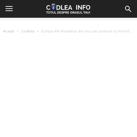
Acasă
Codlea
Echipa IFA România din nou pe podium la World Armwrestling Cup 2025