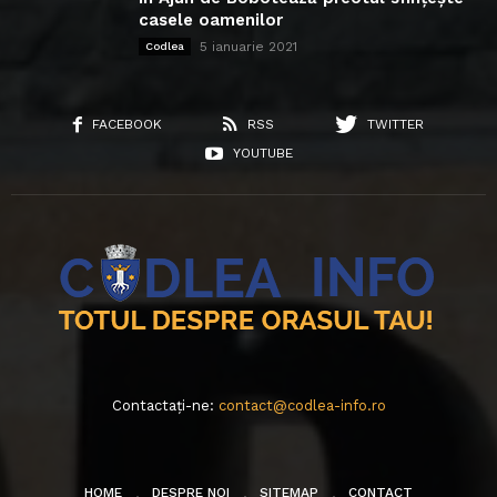
casele oamenilor
5 ianuarie 2021
Codlea
FACEBOOK
RSS
TWITTER
YOUTUBE
Contactați-ne:
contact@codlea-info.ro
HOME
DESPRE NOI
SITEMAP
CONTACT