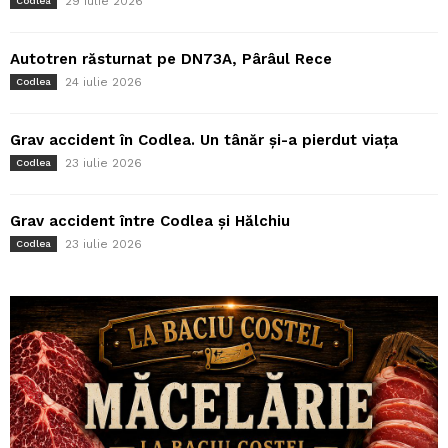
29 iulie 2026
Codlea
Autotren răsturnat pe DN73A, Pârâul Rece
24 iulie 2026
Codlea
Grav accident în Codlea. Un tânăr și-a pierdut viața
23 iulie 2026
Codlea
Grav accident între Codlea și Hălchiu
23 iulie 2026
Codlea