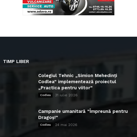
TIMP LIBER
Colegiul Tehnic „Simion Mehedinți
Codlea” implementează proiectul
„Practica pentru viitor”
31 iulie 2026
Codlea
Campanie umanitară ”Împreună pentru
Dragoș!”
24 mai 2026
Codlea