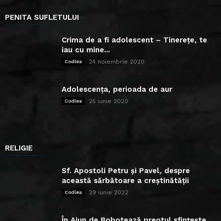
PENITA SUFLETULUI
Crima de a fi adolescent – Tinerețe, te
iau cu mine...
24 noiembrie 2020
Codlea
Adolescența, perioada de aur
25 iunie 2020
Codlea
RELIGIE
Sf. Apostoli Petru și Pavel, despre
această sărbătoare a creștinătății
29 iunie 2022
Codlea
În Ajun de Bobotează preotul sfințește