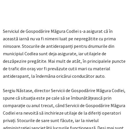
Serviciul de Gospodărire Măgura Codlei s-a asigurat că în
această iarnă nu va fi nimeni luat pe nepregătite cu prima
ninsoare. Stocurile de antiderapanți pentru drumurile din
municipiul Codlea sunt deja asigurate, iar utilajele de
deszăpezire pregătite. Mai mult de atât, în principalele puncte
de trafic din oraș vor fi prevăzute cutii mari cu material
antiderapant, la îndemâna oricărui conducător auto.
Sergiu Năstase, director Servicii de Gospodărire Măgura Codlei,
spune că situația este pe cale să se îmbunătățească prin
comparație cu anul trecut, când Servicii de Gospodărire Măgura
Codlei era nevoită să inchirieze utilaje de la diferiți operatori
privați. Stocurile de sare sunt făcute, iar la nivelul
administrației seocietății lucrurile funcționează. Deși mai sunt