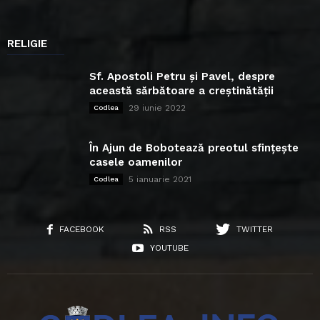
RELIGIE
Sf. Apostoli Petru și Pavel, despre
această sărbătoare a creștinătății
29 iunie 2022
Codlea
În Ajun de Bobotează preotul sfințește
casele oamenilor
5 ianuarie 2021
Codlea
FACEBOOK
RSS
TWITTER
YOUTUBE