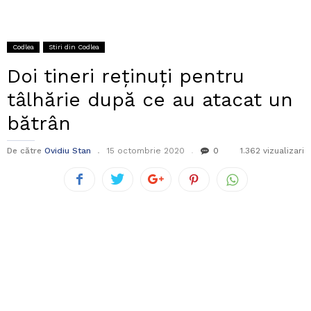
Codlea
Stiri din Codlea
Doi tineri reținuți pentru
tâlhărie după ce au atacat un
bătrân
De către
Ovidiu Stan
15 octombrie 2020
0
1.362 vizualizari