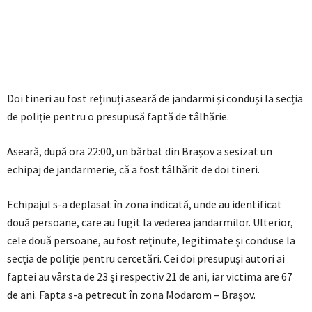
Doi tineri au fost reținuți aseară de jandarmi și conduși la secția
de poliție pentru o presupusă faptă de tâlhărie.
Aseară, după ora 22:00, un bărbat din Brașov a sesizat un
echipaj de jandarmerie, că a fost tâlhărit de doi tineri.
Echipajul s-a deplasat în zona indicată, unde au identificat
două persoane, care au fugit la vederea jandarmilor. Ulterior,
cele două persoane, au fost reținute, legitimate și conduse la
secția de poliție pentru cercetări. Cei doi presupuși autori ai
faptei au vârsta de 23 și respectiv 21 de ani, iar victima are 67
de ani. Fapta s-a petrecut în zona Modarom – Brașov.