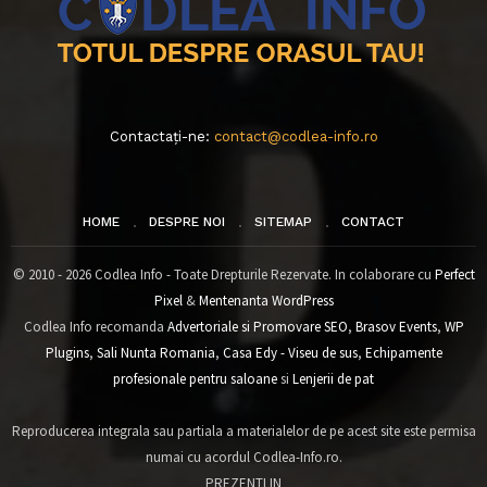
Contactați-ne:
contact@codlea-info.ro
HOME
DESPRE NOI
SITEMAP
CONTACT
© 2010 - 2026 Codlea Info - Toate Drepturile Rezervate. In colaborare cu
Perfect
Pixel
&
Mentenanta WordPress
Codlea Info recomanda
Advertoriale si Promovare SEO
,
Brasov Events
,
WP
Plugins
,
Sali Nunta Romania
,
Casa Edy - Viseu de sus
,
Echipamente
profesionale pentru saloane
si
Lenjerii de pat
Reproducerea integrala sau partiala a materialelor de pe acest site este permisa
numai cu acordul Codlea-Info.ro.
PREZENTI IN