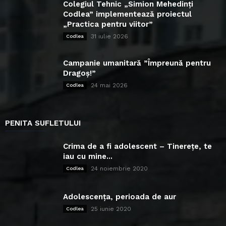
Colegiul Tehnic „Simion Mehedinți
Codlea” implementează proiectul
„Practica pentru viitor”
31 iulie 2026
Codlea
Campanie umanitară ”Împreună pentru
Dragoș!”
24 mai 2026
Codlea
PENITA SUFLETULUI
Crima de a fi adolescent – Tinerețe, te
iau cu mine...
24 noiembrie 2020
Codlea
Adolescența, perioada de aur
25 iunie 2020
Codlea