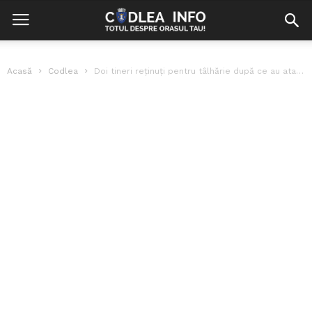
Acasă
Codlea
Doi tineri reținuți pentru tâlhărie după ce au atacat un bătrân