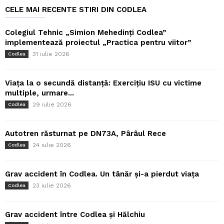
CELE MAI RECENTE STIRI DIN CODLEA
Colegiul Tehnic „Simion Mehedinți Codlea”
implementează proiectul „Practica pentru viitor”
31 iulie 2026
Codlea
Viața la o secundă distanță: Exercițiu ISU cu victime
multiple, urmare...
29 iulie 2026
Codlea
Autotren răsturnat pe DN73A, Pârâul Rece
24 iulie 2026
Codlea
Grav accident în Codlea. Un tânăr și-a pierdut viața
23 iulie 2026
Codlea
Grav accident între Codlea și Hălchiu