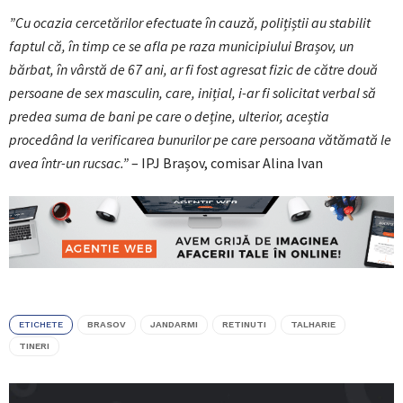
”Cu ocazia cercetărilor efectuate în cauză, polițiștii au stabilit
faptul că, în timp ce se afla pe raza municipiului Brașov, un
bărbat, în vârstă de 67 ani, ar fi fost agresat fizic de către două
persoane de sex masculin, care, inițial, i-ar fi solicitat verbal să
predea suma de bani pe care o deține, ulterior, aceștia
procedând la verificarea bunurilor pe care persoana vătămată le
avea într-un rucsac.”
– IPJ Brașov, comisar Alina Ivan
ETICHETE
BRASOV
JANDARMI
RETINUTI
TALHARIE
TINERI