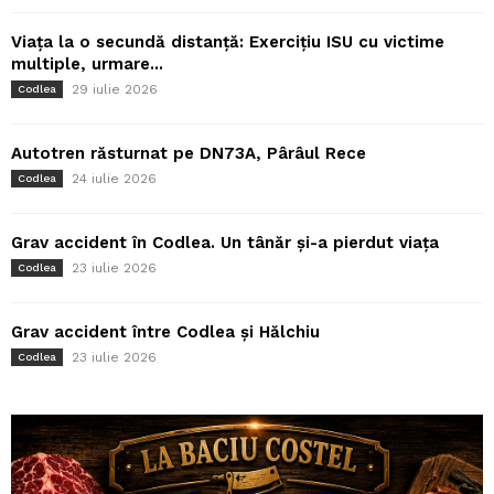
Viața la o secundă distanță: Exercițiu ISU cu victime
multiple, urmare...
29 iulie 2026
Codlea
Autotren răsturnat pe DN73A, Pârâul Rece
24 iulie 2026
Codlea
Grav accident în Codlea. Un tânăr și-a pierdut viața
23 iulie 2026
Codlea
Grav accident între Codlea și Hălchiu
23 iulie 2026
Codlea