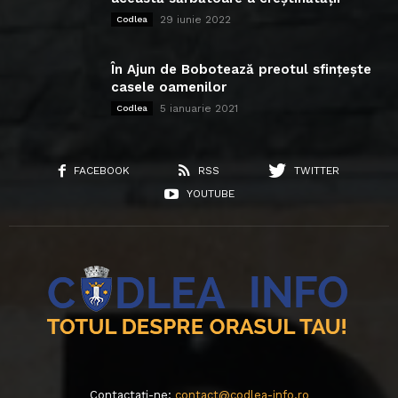
29 iunie 2022
Codlea
În Ajun de Bobotează preotul sfințește
casele oamenilor
5 ianuarie 2021
Codlea
FACEBOOK
RSS
TWITTER
YOUTUBE
Contactați-ne:
contact@codlea-info.ro