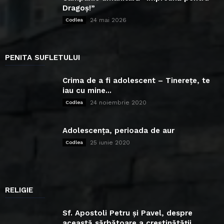
Dragoș!”
24 mai 2026
Codlea
PENITA SUFLETULUI
Crima de a fi adolescent – Tinerețe, te
iau cu mine...
24 noiembrie 2020
Codlea
Adolescența, perioada de aur
25 iunie 2020
Codlea
RELIGIE
Sf. Apostoli Petru și Pavel, despre
această sărbătoare a creștinătății