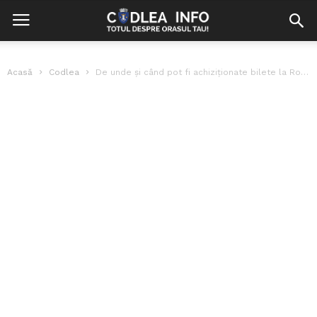
Acasă
Codlea
De unde și când pot fi achiziționate bilete la Romanian Music Awards...