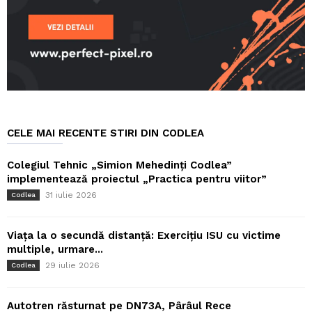
CELE MAI RECENTE STIRI DIN CODLEA
Colegiul Tehnic „Simion Mehedinți Codlea”
implementează proiectul „Practica pentru viitor”
31 iulie 2026
Codlea
Viața la o secundă distanță: Exercițiu ISU cu victime
multiple, urmare...
29 iulie 2026
Codlea
Autotren răsturnat pe DN73A, Pârâul Rece