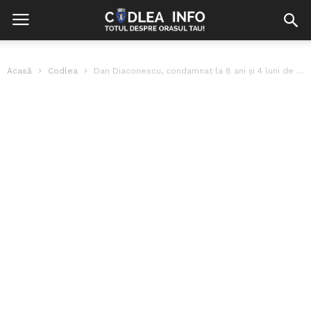
Acasă
Codlea
Dan Diaconescu, condamnat la 8 ani și 4 luni de închisoare în...