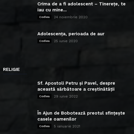
Crima de a fi adolescent – Tinerețe, te
iau cu mine...
24 noiembrie 2020
Codlea
Adolescența, perioada de aur
25 iunie 2020
Codlea
RELIGIE
Sf. Apostoli Petru și Pavel, despre
această sărbătoare a creștinătății
29 iunie 2022
Codlea
În Ajun de Bobotează preotul sfințește
casele oamenilor
5 ianuarie 2021
Codlea