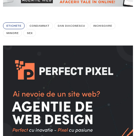
ETICHETE
CONDAMNAT
DAN DIACONESCU
INCHISOARE
MINORE
SEX