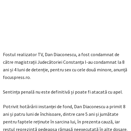
Fostul realizator TV, Dan Diaconescu, a fost condamnat de
către magistrații Judecătoriei Constanța l-au condamnat la 8
ani și 4 luni de detenție, pentru sex cu cele două minore, anunță
focuspress.ro.
Sentința penală nu este definitivă și poate fi atacată cu apel.
Potrivit hotărârii instanței de fond, Dan Diaconescu a primit 8
ani și patru luni de închisoare, dintre care 5 ani și jumătate
pentru faptele reținute în sarcina lui, în prezenta cauză, iar
restul reprezintă pedeapsa rămasă neexecutată în alte dosare.