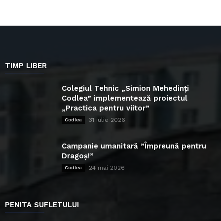
TIMP LIBER
Colegiul Tehnic „Simion Mehedinți
Codlea” implementează proiectul
„Practica pentru viitor”
31 iulie 2026
Codlea
Campanie umanitară ”Împreună pentru
Dragoș!”
24 mai 2026
Codlea
PENITA SUFLETULUI