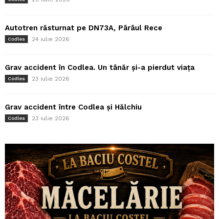
Autotren răsturnat pe DN73A, Pârâul Rece
24 iulie 2026
Codlea
Grav accident în Codlea. Un tânăr și-a pierdut viața
23 iulie 2026
Codlea
Grav accident între Codlea și Hălchiu
23 iulie 2026
Codlea