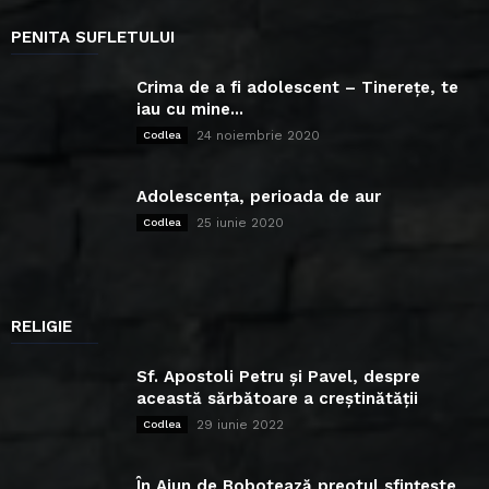
PENITA SUFLETULUI
Crima de a fi adolescent – Tinerețe, te
iau cu mine...
24 noiembrie 2020
Codlea
Adolescența, perioada de aur
25 iunie 2020
Codlea
RELIGIE
Sf. Apostoli Petru și Pavel, despre
această sărbătoare a creștinătății
29 iunie 2022
Codlea
În Ajun de Bobotează preotul sfințește