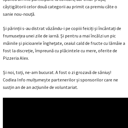
câștigătorii celor două categorii au primit ca premiu câte o
sanie nou-nouță.
Și părinții s-au distrat văzându-i pe copiii feiciți și încântați de
frumusețea unei zile de iarnă. Și pentru a mai încălzi un pic
mâinile și picioarele înghețate, ceaiul cald de fructe cu lămâie a
fost la discreție, împreună cu plăcintele cu mere, oferite de
Pizzeria Alex.
Și noi, toți, ne-am bucurat. A fost o zi grozavă de săniuș!
Codlea Info mulțumește partenerilor și sponsorilor care ne
susțin an de an acțiunile de voluntariat.