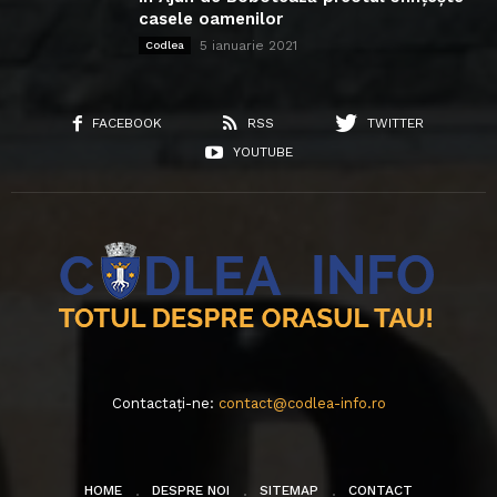
casele oamenilor
5 ianuarie 2021
Codlea
FACEBOOK
RSS
TWITTER
YOUTUBE
Contactați-ne:
contact@codlea-info.ro
HOME
DESPRE NOI
SITEMAP
CONTACT