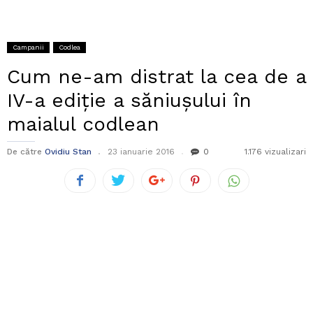
Campanii
Codlea
Cum ne-am distrat la cea de a
IV-a ediție a săniușului în
maialul codlean
De către
Ovidiu Stan
23 ianuarie 2016
0
1.176 vizualizari