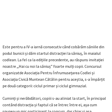
Este pentru a IV-a iarnă consecutiv când cobărâm săniile din
podul bunicii și dăm startul distracției la săniuș, în maialul
codlean. La fel ca la edițiile precedente, au răspuns invitației
noastre ,,Hai cu noi la săniuș” foarte mulți copii. Concursul
organizatde Asociația Pentru Înfrumusețarea Codlei și
Asociația Civică Muntean Cătălin pentru aceștia, s-a împărțit
pe două categorii: ciclul primar și ciclul gimnazial.
Cuminți și nerăbdători, copiii s-au aliniat la start, în principal
contând distracția și faptul că se întrec între ei, așa cum
spunea un mic participant la concurs, dar chiar și așa,