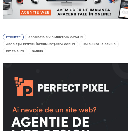
ETICHETE
ASOCIATIA CIVIC MUNTEAN CATALIN
ASOCIAŢIA PENTRU ÎNFRUMUSEŢAREA CODLEI
HAI CU NOI LA SANIUS
PIZZA ALEX
SANIUS