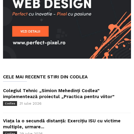
CELE MAI RECENTE STIRI DIN CODLEA
Colegiul Tehnic „Simion Mehedinți Codlea”
implementează proiectul „Practica pentru viitor”
31 iulie 2026
Codlea
Viața la o secundă distanță: Exercițiu ISU cu victime
multiple, urmare...
29 iulie 2026
Codlea