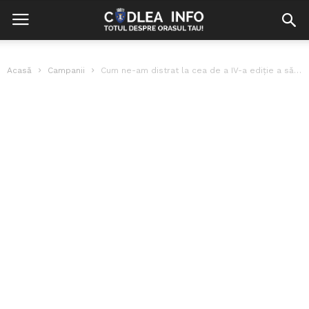
Acasă
Campanii
Cum ne-am distrat la cea de a IV-a ediție a săniușului în...