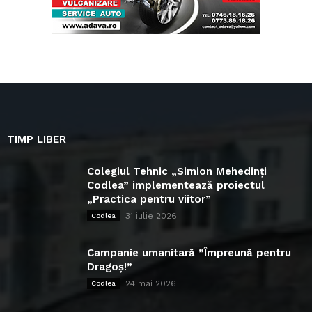
TIMP LIBER
Colegiul Tehnic „Simion Mehedinți
Codlea” implementează proiectul
„Practica pentru viitor”
31 iulie 2026
Codlea
Campanie umanitară ”Împreună pentru
Dragoș!”
24 mai 2026
Codlea