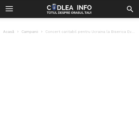
Acasă
Campanii
Concert caritabil pentru Ucraina la Biserica Evanghelică Fortificată