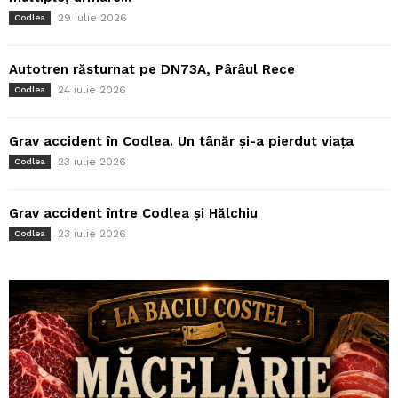
29 iulie 2026
Codlea
Autotren răsturnat pe DN73A, Pârâul Rece
24 iulie 2026
Codlea
Grav accident în Codlea. Un tânăr și-a pierdut viața
23 iulie 2026
Codlea
Grav accident între Codlea și Hălchiu
23 iulie 2026
Codlea