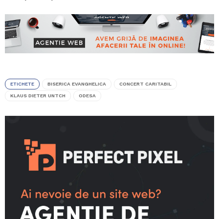
ETICHETE
BISERICA EVANGHELICA
CONCERT CARITABIL
KLAUS DIETER UNTCH
ODESA