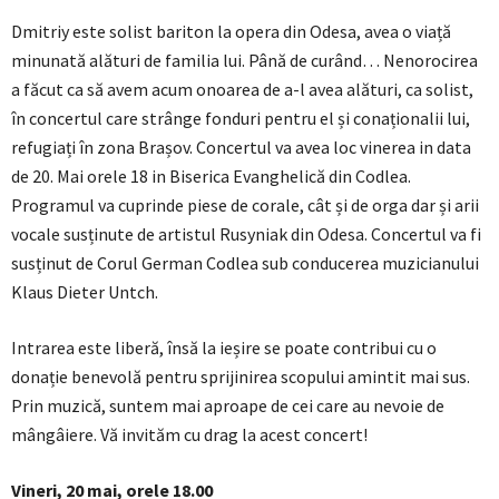
Dmitriy este solist bariton la opera din Odesa, avea o viață
minunată alături de familia lui. Până de curând… Nenorocirea
a făcut ca să avem acum onoarea de a-l avea alături, ca solist,
în concertul care strânge fonduri pentru el și conaționalii lui,
refugiați în zona Brașov. Concertul va avea loc vinerea in data
de 20. Mai orele 18 in Biserica Evanghelică din Codlea.
Programul va cuprinde piese de corale, cât și de orga dar și arii
vocale susținute de artistul Rusyniak din Odesa. Concertul va fi
susținut de Corul German Codlea sub conducerea muzicianului
Klaus Dieter Untch.
Intrarea este liberă, însă la ieșire se poate contribui cu o
donație benevolă pentru sprijinirea scopului amintit mai sus.
Prin muzică, suntem mai aproape de cei care au nevoie de
mângâiere. Vă invităm cu drag la acest concert!
Vineri, 20 mai, orele 18.00