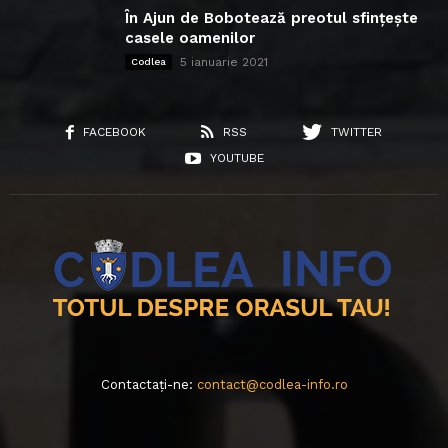
În Ajun de Bobotează preotul sfințește
casele oamenilor
5 ianuarie 2021
Codlea
FACEBOOK
RSS
TWITTER
YOUTUBE
Contactați-ne:
contact@codlea-info.ro