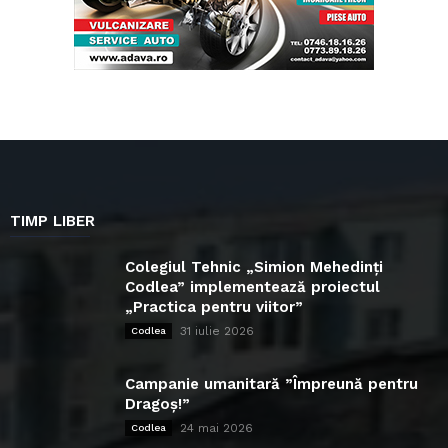
TIMP LIBER
Colegiul Tehnic „Simion Mehedinți
Codlea” implementează proiectul
„Practica pentru viitor”
31 iulie 2026
Codlea
Campanie umanitară ”Împreună pentru
Dragoș!”
24 mai 2026
Codlea