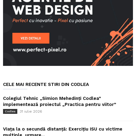
CELE MAI RECENTE STIRI DIN CODLEA
Colegiul Tehnic „Simion Mehedinți Codlea”
implementează proiectul „Practica pentru viitor”
31 iulie 2026
Codlea
Viața la o secundă distanță: Exercițiu ISU cu victime
multiple, urmare...