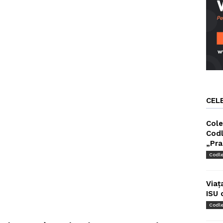
CEL
Cole
Codl
„Pra
Codl
Viaț
ISU 
Codl