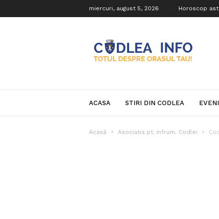
miercuri, august 5, 2026
Horoscop ast
Codlea
Info
ACASA
STIRI DIN CODLEA
EVEN
Acasă
Asociatia pt. infrum. Codlei
Cod