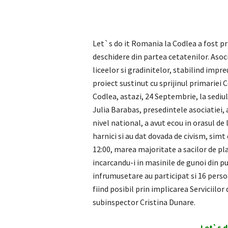
Let`s do it Romania la Codlea a fost pr
deschidere din partea cetatenilor. Asoc
liceelor si gradinitelor, stabilind impr
proiect sustinut cu sprijinul primariei 
Codlea, astazi, 24 Septembrie, la sedi
Julia Barabas, presedintele asociatiei, 
nivel national, a avut ecou in orasul de 
harnici si au dat dovada de civism, simt
12:00, marea majoritate a sacilor de pl
incarcandu-i in masinile de gunoi din pu
infrumusetare au participat si 16 perso
fiind posibil prin implicarea Serviciilo
subinspector Cristina Dunare.
Let`s d