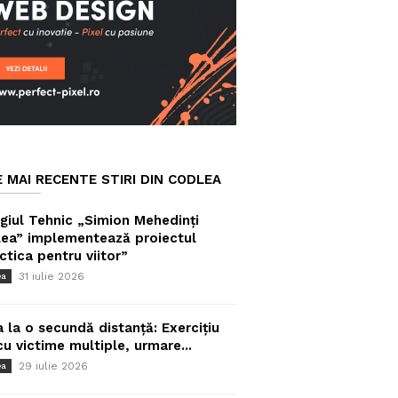
E MAI RECENTE STIRI DIN CODLEA
giul Tehnic „Simion Mehedinți
ea” implementează proiectul
ctica pentru viitor”
31 iulie 2026
ea
a la o secundă distanță: Exercițiu
cu victime multiple, urmare...
29 iulie 2026
ea