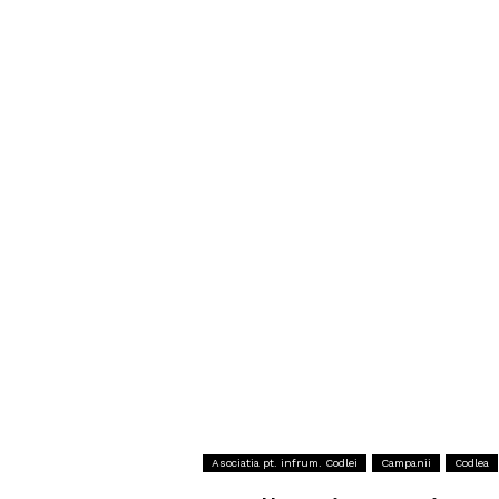
Asociatia pt. infrum. Codlei
Campanii
Codlea