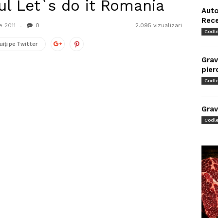
ul Let`s do it Romania
Auto
Rec
 2011
0
2.095 vizualizari
Codl
uiți pe Twitter
Grav
pier
Codl
Grav
Codl