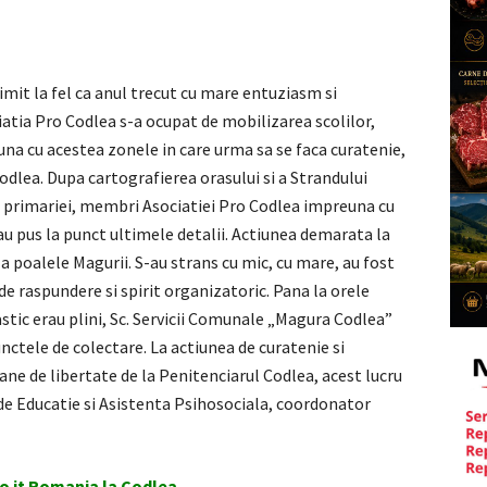
imit la fel ca anul trecut cu mare entuziasm si
iatia Pro Codlea s-a ocupat de mobilizarea scolilor,
euna cu acestea zonele in care urma sa se faca curatenie,
Codlea. Dupa cartografierea orasului si a Strandului
ul primariei, membri Asociatiei Pro Codlea impreuna cu
au pus la punct ultimele detalii. Actiunea demarata la
la poalele Magurii. S-au strans cu mic, cu mare, au fost
 de raspundere si spirit organizatoric. Pana la orele
astic erau plini, Sc. Servicii Comunale „Magura Codlea”
nctele de colectare. La actiunea de curatenie si
ane de libertate de la Penitenciarul Codlea, acest lucru
r de Educatie si Asistenta Psihosociala, coordonator
o it Romania la Codlea