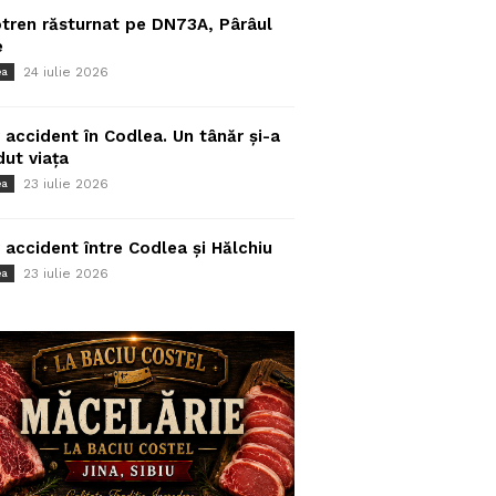
tren răsturnat pe DN73A, Pârâul
e
24 iulie 2026
ea
 accident în Codlea. Un tânăr și-a
dut viața
23 iulie 2026
ea
 accident între Codlea și Hălchiu
23 iulie 2026
ea