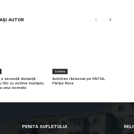
LAȘI AUTOR
Codlea
a o secundă distanță:
Autotren răsturnat pe DN73A,
u ISU cu victime multiple,
Pârâul Rece
a unui incendiu
PENITA SUFLETULUI
RELI