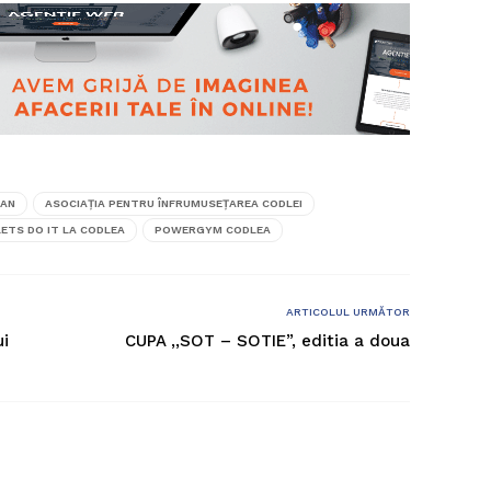
EAN
ASOCIAŢIA PENTRU ÎNFRUMUSEŢAREA CODLEI
LETS DO IT LA CODLEA
POWERGYM CODLEA
ARTICOLUL URMĂTOR
ui
CUPA ,,SOT – SOTIE”, editia a doua