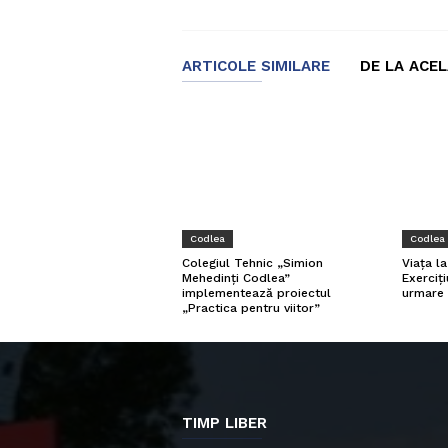
ARTICOLE SIMILARE
DE LA ACE
Codlea
Codlea
Viața l
Colegiul Tehnic „Simion
Exerciți
Mehedinți Codlea”
urmare 
implementează proiectul
„Practica pentru viitor”
TIMP LIBER