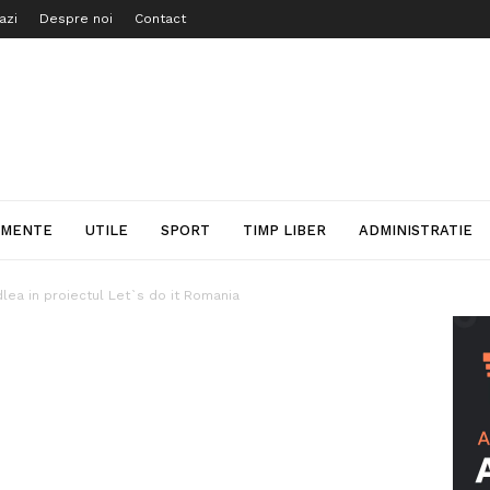
azi
Despre noi
Contact
IMENTE
UTILE
SPORT
TIMP LIBER
ADMINISTRATIE
lea in proiectul Let`s do it Romania