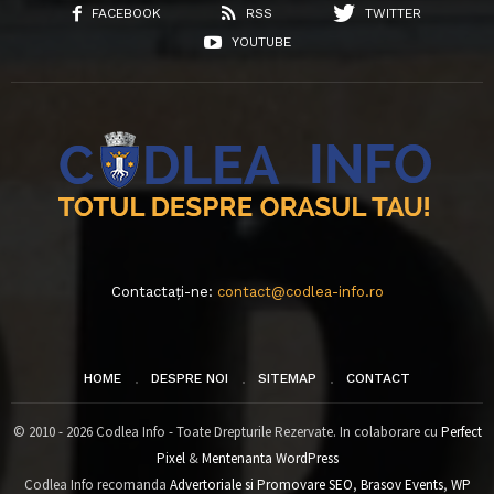
FACEBOOK
RSS
TWITTER
YOUTUBE
Contactați-ne:
contact@codlea-info.ro
HOME
DESPRE NOI
SITEMAP
CONTACT
© 2010 - 2026 Codlea Info - Toate Drepturile Rezervate. In colaborare cu
Perfect
Pixel
&
Mentenanta WordPress
Codlea Info recomanda
Advertoriale si Promovare SEO
,
Brasov Events
,
WP