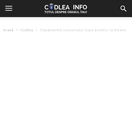
Acasă
Codlea
Clasamentul concursului Cupa Școlilor la Street Dance – Brașov 2015