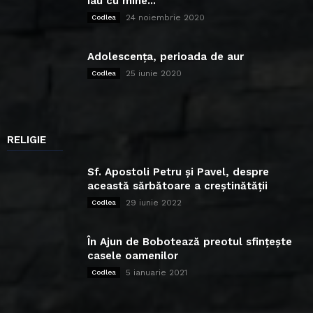
iau cu mine...
24 noiembrie 2020
Codlea
Adolescența, perioada de aur
25 iunie 2020
Codlea
RELIGIE
Sf. Apostoli Petru și Pavel, despre
această sărbătoare a creștinătății
29 iunie 2022
Codlea
În Ajun de Bobotează preotul sfințește
casele oamenilor
5 ianuarie 2021
Codlea