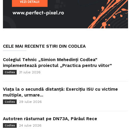
CELE MAI RECENTE STIRI DIN CODLEA
Colegiul Tehnic „Simion Mehedinți Codlea”
implementează proiectul „Practica pentru viitor”
31 iulie 2026
Codlea
Viața la o secundă distanță: Exercițiu ISU cu victime
multiple, urmare...
29 iulie 2026
Codlea
Autotren răsturnat pe DN73A, Pârâul Rece
24 iulie 2026
Codlea