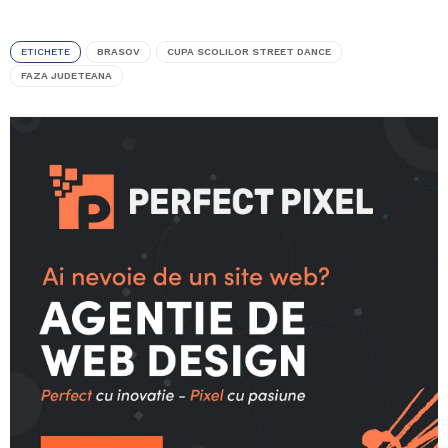
ETICHETE
BRASOV
CUPA SCOLILOR STREET DANCE
FAZA JUDETEANA