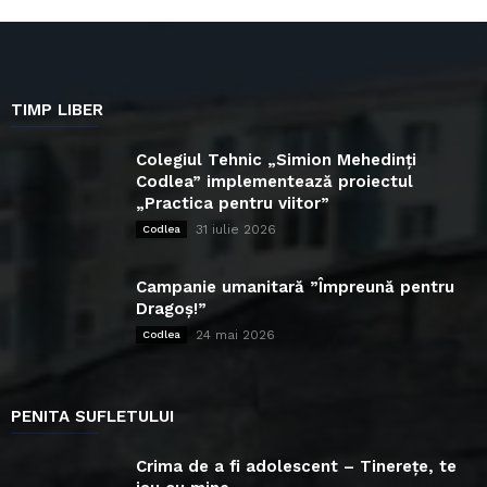
TIMP LIBER
Colegiul Tehnic „Simion Mehedinți
Codlea” implementează proiectul
„Practica pentru viitor”
31 iulie 2026
Codlea
Campanie umanitară ”Împreună pentru
Dragoș!”
24 mai 2026
Codlea
PENITA SUFLETULUI
Crima de a fi adolescent – Tinerețe, te