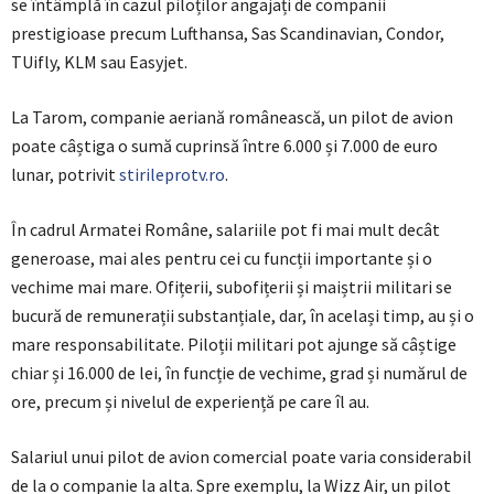
se întâmplă în cazul piloților angajați de companii
prestigioase precum Lufthansa, Sas Scandinavian, Condor,
TUifly, KLM sau Easyjet.
La Tarom, companie aeriană românească, un pilot de avion
poate câștiga o sumă cuprinsă între 6.000 și 7.000 de euro
lunar, potrivit
stirileprotv.ro
.
În cadrul Armatei Române, salariile pot fi mai mult decât
generoase, mai ales pentru cei cu funcții importante și o
vechime mai mare. Ofițerii, subofițerii și maiștrii militari se
bucură de remunerații substanțiale, dar, în același timp, au și o
mare responsabilitate. Piloții militari pot ajunge să câștige
chiar și 16.000 de lei, în funcție de vechime, grad și numărul de
ore, precum și nivelul de experiență pe care îl au.
Salariul unui pilot de avion comercial poate varia considerabil
de la o companie la alta. Spre exemplu, la Wizz Air, un pilot