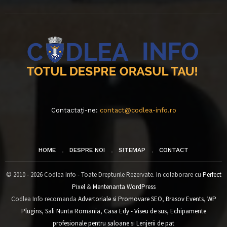
Contactați-ne:
contact@codlea-info.ro
HOME
DESPRE NOI
SITEMAP
CONTACT
© 2010 - 2026 Codlea Info - Toate Drepturile Rezervate. In colaborare cu
Perfect
Pixel
&
Mentenanta WordPress
Codlea Info recomanda
Advertoriale si Promovare SEO
,
Brasov Events
,
WP
Plugins
,
Sali Nunta Romania
,
Casa Edy - Viseu de sus
,
Echipamente
profesionale pentru saloane
si
Lenjerii de pat