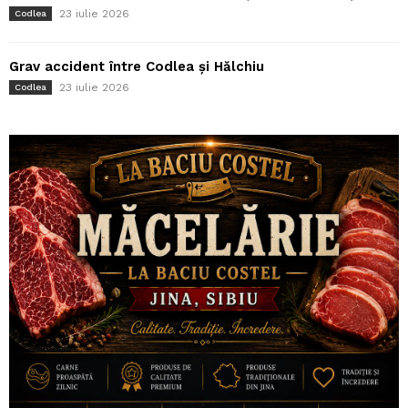
23 iulie 2026
Codlea
Grav accident între Codlea și Hălchiu
23 iulie 2026
Codlea