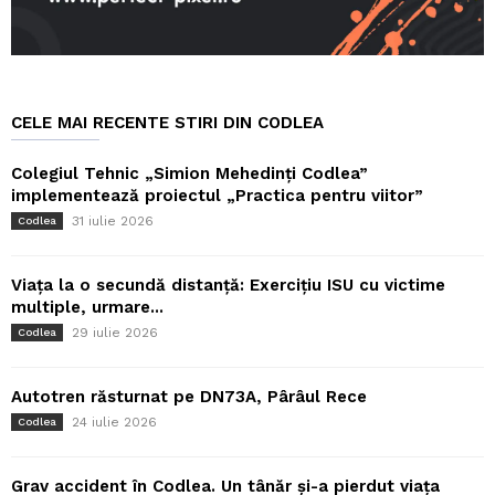
CELE MAI RECENTE STIRI DIN CODLEA
Colegiul Tehnic „Simion Mehedinți Codlea”
implementează proiectul „Practica pentru viitor”
31 iulie 2026
Codlea
Viața la o secundă distanță: Exercițiu ISU cu victime
multiple, urmare...
29 iulie 2026
Codlea
Autotren răsturnat pe DN73A, Pârâul Rece
24 iulie 2026
Codlea
Grav accident în Codlea. Un tânăr și-a pierdut viața