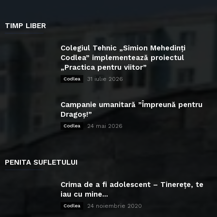
TIMP LIBER
Colegiul Tehnic „Simion Mehedinți
Codlea” implementează proiectul
„Practica pentru viitor”
31 iulie 2026
Codlea
Campanie umanitară ”Împreună pentru
Dragoș!”
24 mai 2026
Codlea
PENITA SUFLETULUI
Crima de a fi adolescent – Tinerețe, te
iau cu mine...
24 noiembrie 2020
Codlea