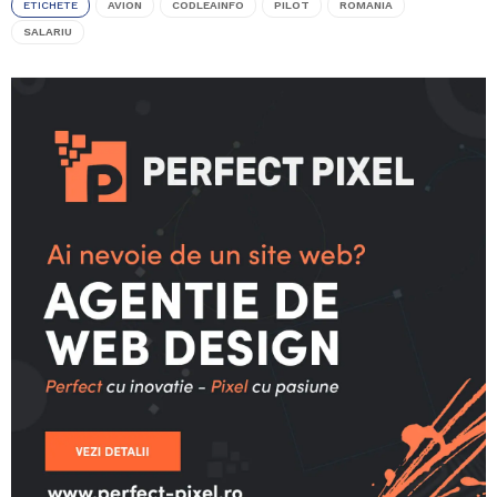
ETICHETE
AVION
CODLEAINFO
PILOT
ROMANIA
SALARIU