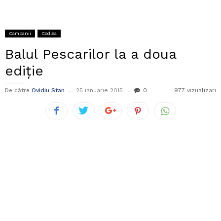
Campanii
Codlea
Balul Pescarilor la a doua
ediție
De către
Ovidiu Stan
25 ianuarie 2015
0
977 vizualizari