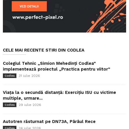
CELE MAI RECENTE STIRI DIN CODLEA
Colegiul Tehnic „Simion Mehedinți Codlea”
implementează proiectul „Practica pentru viitor”
31 iulie 2026
Codlea
Viața la o secundă distanță: Exercițiu ISU cu victime
multiple, urmare...
29 iulie 2026
Codlea
Autotren răsturnat pe DN73A, Pârâul Rece
24 iulie 2026
Codlea