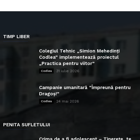
TIMP LIBER
Colegiul Tehnic „Simion Mehedinți
Codlea” implementează proiectul
„Practica pentru viitor”
31 iulie 2026
Codlea
Campanie umanitară ”Împreună pentru
Dragoș!”
24 mai 2026
Codlea
PENITA SUFLETULUI
Crima de a fi adolescent – Tinerețe, te