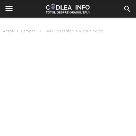
Acasă
Campanii
Balul Pescarilor la a doua ediție