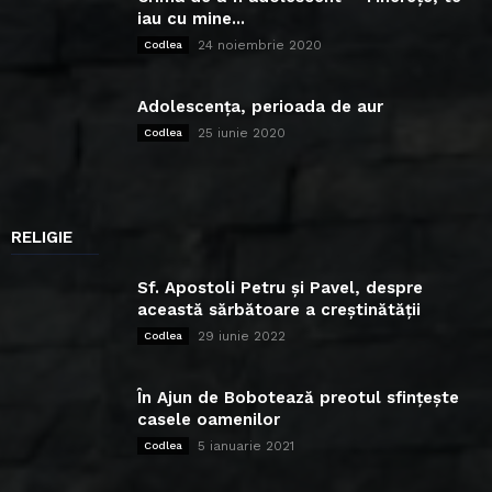
iau cu mine...
24 noiembrie 2020
Codlea
Adolescența, perioada de aur
25 iunie 2020
Codlea
RELIGIE
Sf. Apostoli Petru și Pavel, despre
această sărbătoare a creștinătății
29 iunie 2022
Codlea
În Ajun de Bobotează preotul sfințește
casele oamenilor
5 ianuarie 2021
Codlea