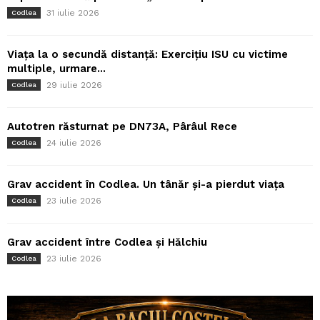
31 iulie 2026
Codlea
Viața la o secundă distanță: Exercițiu ISU cu victime
multiple, urmare...
29 iulie 2026
Codlea
Autotren răsturnat pe DN73A, Pârâul Rece
24 iulie 2026
Codlea
Grav accident în Codlea. Un tânăr și-a pierdut viața
23 iulie 2026
Codlea
Grav accident între Codlea și Hălchiu
23 iulie 2026
Codlea