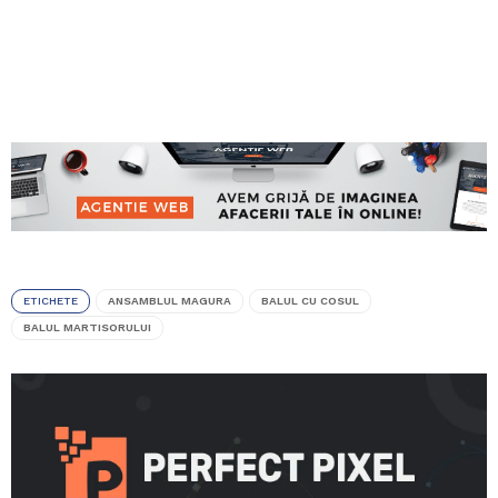
ETICHETE
ANSAMBLUL MAGURA
BALUL CU COSUL
BALUL MARTISORULUI