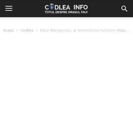
Acasă
Codlea
Balul Mărțișorului, al Ansamblului Folcloric Măgura Codlea