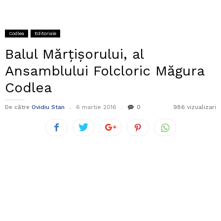
Codlea
Editoriale
Balul Mărțișorului, al
Ansamblului Folcloric Măgura
Codlea
De către
Ovidiu Stan
6 martie 2016
0
986 vizualizari