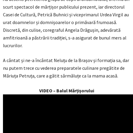
scurt spectacol de mărțișor publicului prezent, iar directorul
Casei de Cultură, Petrică Buhnici și viceprimarul Urdea Virgil au
urat doamnelor și domnișoarelor o primăvară frumoasă.
Discretă, din culise, coregraful Angela Drăgușin, adevărată
amfitrioană a păstrării tradiției, s-a asigurat de bunul mers al
lucrurilor.
A cântat și ne-a încântat Neluțu de la Brașov și formația sa, dar
nu putem trece cu vederea preparatele culinare pregătite de
Măriuța Petruța, care a gătit sărmăluțe ca la mama acasă.
VIDEO – Balul Mărțișorului