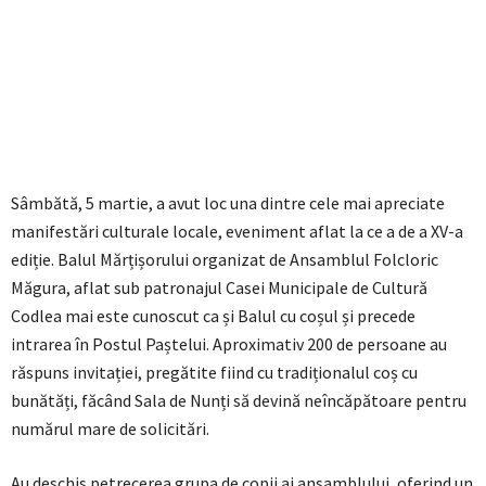
Sâmbătă, 5 martie, a avut loc una dintre cele mai apreciate
manifestări culturale locale, eveniment aflat la ce a de a XV-a
ediție. Balul Mărțișorului organizat de Ansamblul Folcloric
Măgura, aflat sub patronajul Casei Municipale de Cultură
Codlea mai este cunoscut ca și Balul cu coșul și precede
intrarea în Postul Paștelui. Aproximativ 200 de persoane au
răspuns invitației, pregătite fiind cu tradiționalul coș cu
bunătăți, făcând Sala de Nunți să devină neîncăpătoare pentru
numărul mare de solicitări.
Au deschis petrecerea grupa de copii ai ansamblului, oferind un