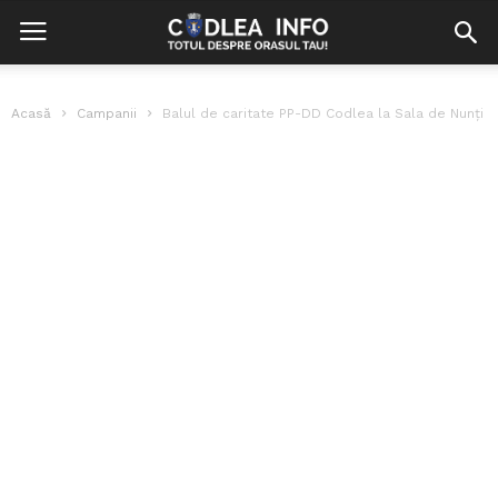
Acasă
Campanii
Balul de caritate PP-DD Codlea la Sala de Nunți