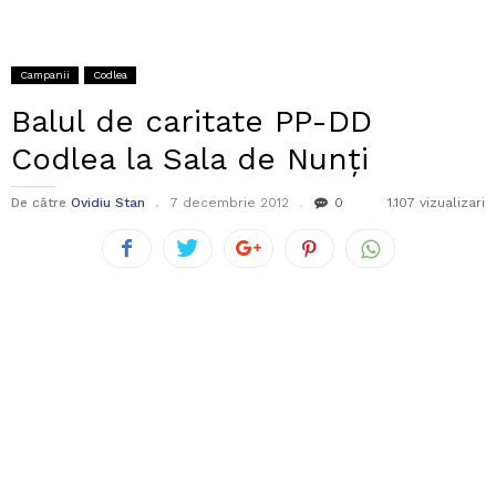
Campanii
Codlea
Balul de caritate PP-DD
Codlea la Sala de Nunți
De către
Ovidiu Stan
7 decembrie 2012
0
1.107 vizualizari