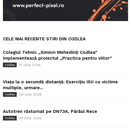
CELE MAI RECENTE STIRI DIN CODLEA
Colegiul Tehnic „Simion Mehedinți Codlea”
implementează proiectul „Practica pentru viitor”
31 iulie 2026
Codlea
Viața la o secundă distanță: Exercițiu ISU cu victime
multiple, urmare...
29 iulie 2026
Codlea
Autotren răsturnat pe DN73A, Pârâul Rece
24 iulie 2026
Codlea