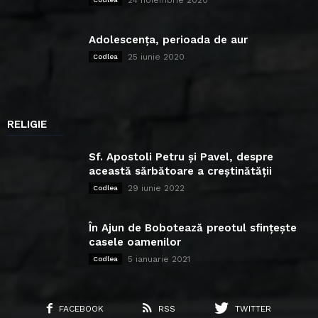
Adolescența, perioada de aur
25 iunie 2020
Codlea
RELIGIE
Sf. Apostoli Petru și Pavel, despre
această sărbătoare a creștinătății
29 iunie 2022
Codlea
În Ajun de Bobotează preotul sfințește
casele oamenilor
5 ianuarie 2021
Codlea
FACEBOOK
RSS
TWITTER