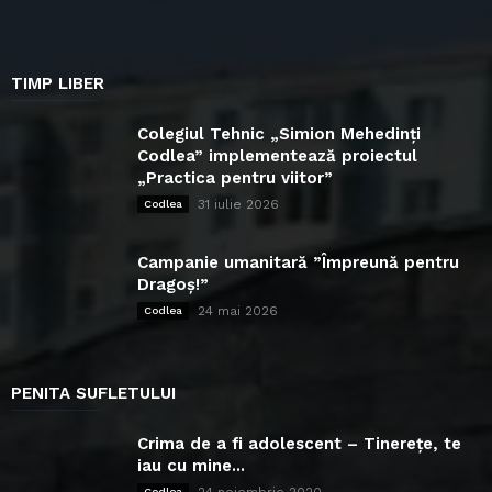
TIMP LIBER
Colegiul Tehnic „Simion Mehedinți
Codlea” implementează proiectul
„Practica pentru viitor”
31 iulie 2026
Codlea
Campanie umanitară ”Împreună pentru
Dragoș!”
24 mai 2026
Codlea
PENITA SUFLETULUI
Crima de a fi adolescent – Tinerețe, te
iau cu mine...
24 noiembrie 2020
Codlea