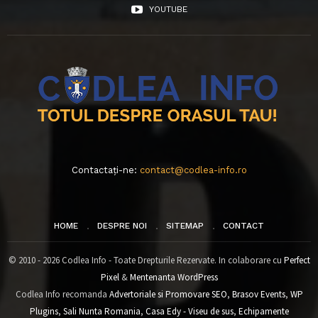
YOUTUBE
Contactați-ne:
contact@codlea-info.ro
HOME
DESPRE NOI
SITEMAP
CONTACT
© 2010 - 2026 Codlea Info - Toate Drepturile Rezervate. In colaborare cu
Perfect
Pixel
&
Mentenanta WordPress
Codlea Info recomanda
Advertoriale si Promovare SEO
,
Brasov Events
,
WP
Plugins
,
Sali Nunta Romania
,
Casa Edy - Viseu de sus
,
Echipamente