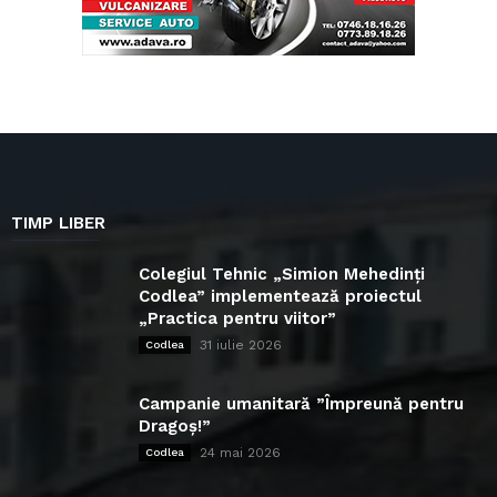
TIMP LIBER
Colegiul Tehnic „Simion Mehedinți
Codlea” implementează proiectul
„Practica pentru viitor”
31 iulie 2026
Codlea
Campanie umanitară ”Împreună pentru
Dragoș!”
24 mai 2026
Codlea