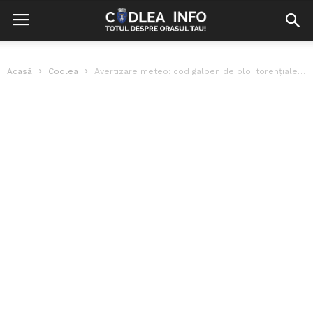
Acasă
Codlea
Avertizare meteo: cod galben de ploi torențiale, vijelii și grindină