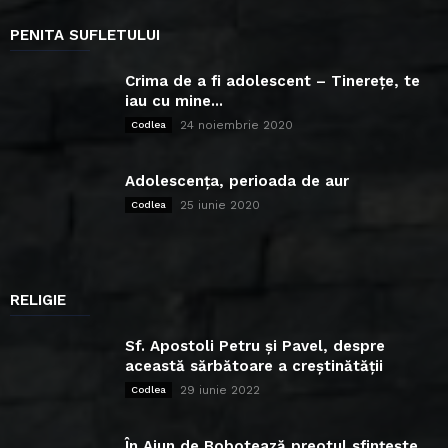
PENITA SUFLETULUI
Crima de a fi adolescent – Tinerețe, te
iau cu mine...
24 noiembrie 2020
Codlea
Adolescența, perioada de aur
25 iunie 2020
Codlea
RELIGIE
Sf. Apostoli Petru și Pavel, despre
această sărbătoare a creștinătății
29 iunie 2022
Codlea
În Ajun de Bobotează preotul sfințește