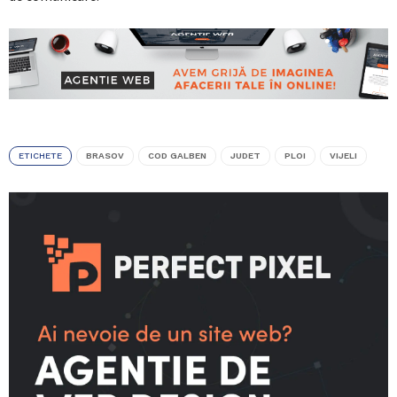
ETICHETE
BRASOV
COD GALBEN
JUDET
PLOI
VIJELI