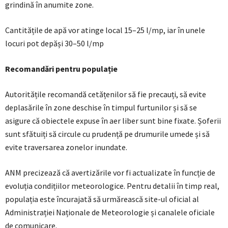
grindină în anumite zone.
Cantitățile de apă vor atinge local 15–25 l/mp, iar în unele
locuri pot depăși 30–50 l/mp
Recomandări pentru populație
Autoritățile recomandă cetățenilor să fie precauți, să evite
deplasările în zone deschise în timpul furtunilor și să se
asigure că obiectele expuse în aer liber sunt bine fixate. Șoferii
sunt sfătuiți să circule cu prudență pe drumurile umede și să
evite traversarea zonelor inundate.
ANM precizează că avertizările vor fi actualizate în funcție de
evoluția condițiilor meteorologice. Pentru detalii în timp real,
populația este încurajată să urmărească site-ul oficial al
Administrației Naționale de Meteorologie și canalele oficiale
de comunicare.