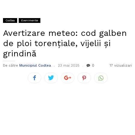
Codlea
Evenimente
Avertizare meteo: cod galben
de ploi torențiale, vijelii și
grindină
De către
Municipiul Codlea
23 mai 2025
0
17 vizualizari