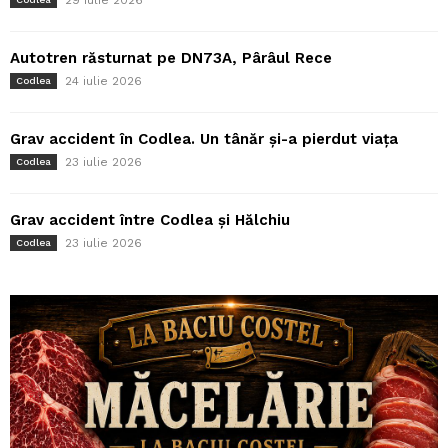
29 iulie 2026
Autotren răsturnat pe DN73A, Pârâul Rece
24 iulie 2026
Codlea
Grav accident în Codlea. Un tânăr și-a pierdut viața
23 iulie 2026
Codlea
Grav accident între Codlea și Hălchiu
23 iulie 2026
Codlea