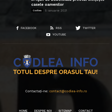
casele oamenilor
5 ianuarie 2021
Codlea
FACEBOOK
RSS
TWITTER
YOUTUBE
Contactați-ne:
contact@codlea-info.ro
HOME
DESPRE NOI
SITEMAP
CONTACT