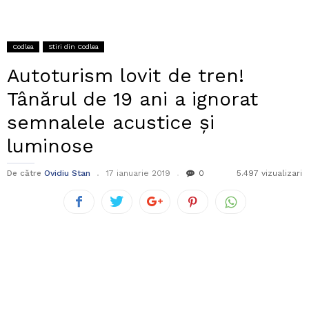
Codlea
Stiri din Codlea
Autoturism lovit de tren!
Tânărul de 19 ani a ignorat
semnalele acustice și
luminose
De către
Ovidiu Stan
17 ianuarie 2019
0
5.497 vizualizari