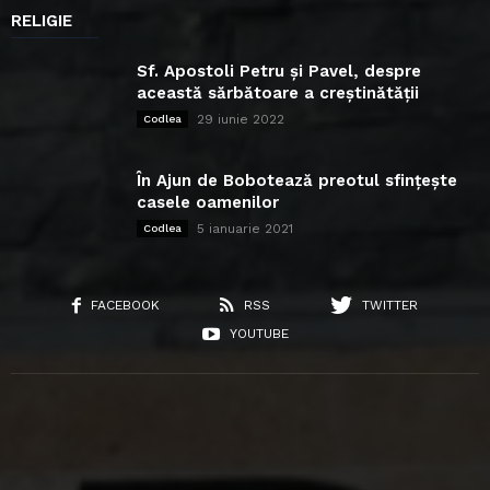
RELIGIE
Sf. Apostoli Petru și Pavel, despre
această sărbătoare a creștinătății
29 iunie 2022
Codlea
În Ajun de Bobotează preotul sfințește
casele oamenilor
5 ianuarie 2021
Codlea
FACEBOOK
RSS
TWITTER
YOUTUBE