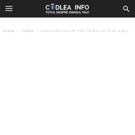
Acasă
Codlea
Autoturism lovit de tren! Tânărul de 19 ani a ignorat semnalele acustice...