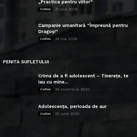
„Practica pentru viitor”
31 iulie 2026
Codlea
Campanie umanitară ”Împreună pentru
Dragoș!”
24 mai 2026
Codlea
PENITA SUFLETULUI
Crima de a fi adolescent – Tinerețe, te
iau cu mine...
24 noiembrie 2020
Codlea
Adolescența, perioada de aur
25 iunie 2020
Codlea