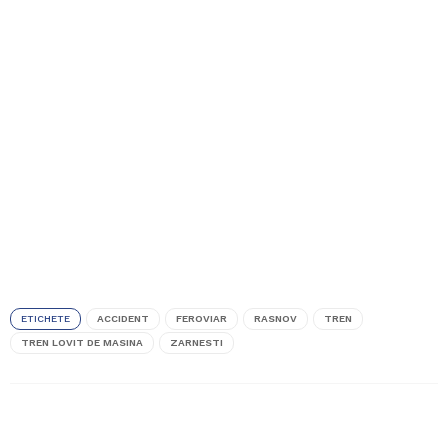
ETICHETE
ACCIDENT
FEROVIAR
RASNOV
TREN
TREN LOVIT DE MASINA
ZARNESTI