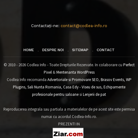
Contactați-ne:
contact@codlea-info.ro
HOME
DESPRE NOI
SITEMAP
CONTACT
© 2010 - 2026 Codlea Info - Toate Drepturile Rezervate. In colaborare cu
Perfect
Pixel
&
Mentenanta WordPress
Codlea Info recomanda
Advertoriale si Promovare SEO
,
Brasov Events
,
WP
Plugins
,
Sali Nunta Romania
,
Casa Edy - Viseu de sus
,
Echipamente
profesionale pentru saloane
si
Lenjerii de pat
Reproducerea integrala sau partiala a materialelor de pe acest site este permisa
numai cu acordul Codlea-Info.ro.
PREZENTI IN