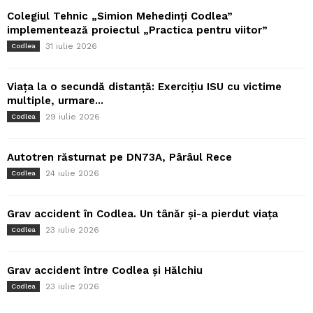
Colegiul Tehnic „Simion Mehedinți Codlea”
implementează proiectul „Practica pentru viitor”
31 iulie 2026
Codlea
Viața la o secundă distanță: Exercițiu ISU cu victime
multiple, urmare...
29 iulie 2026
Codlea
Autotren răsturnat pe DN73A, Pârâul Rece
24 iulie 2026
Codlea
Grav accident în Codlea. Un tânăr și-a pierdut viața
23 iulie 2026
Codlea
Grav accident între Codlea și Hălchiu
23 iulie 2026
Codlea