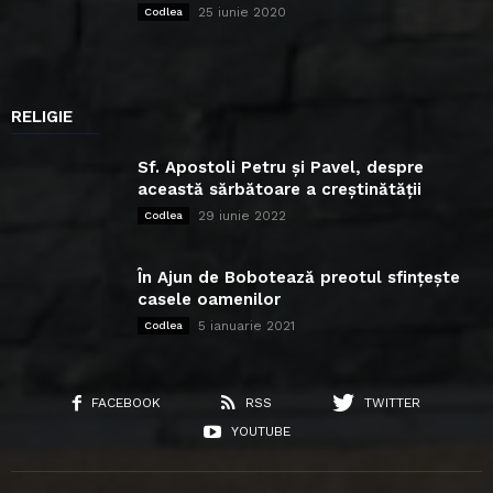
25 iunie 2020
Codlea
RELIGIE
Sf. Apostoli Petru și Pavel, despre
această sărbătoare a creștinătății
29 iunie 2022
Codlea
În Ajun de Bobotează preotul sfințește
casele oamenilor
5 ianuarie 2021
Codlea
FACEBOOK
RSS
TWITTER
YOUTUBE