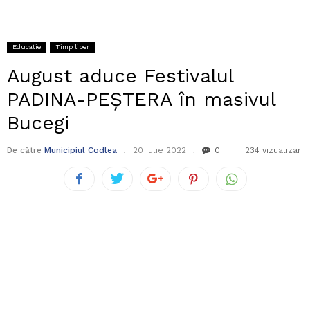
Educatie
Timp liber
August aduce Festivalul
PADINA-PEȘTERA în masivul
Bucegi
De către
Municipiul Codlea
20 iulie 2022
0
234 vizualizari