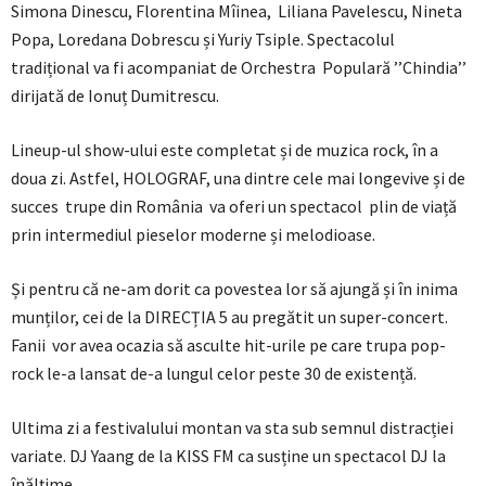
Simona Dinescu, Florentina Mîinea, Liliana Pavelescu, Nineta
Popa, Loredana Dobrescu și Yuriy Tsiple. Spectacolul
tradițional va fi acompaniat de Orchestra Populară ’’Chindia’’
dirijată de Ionuț Dumitrescu.
Lineup-ul show-ului este completat și de muzica rock, în a
doua zi. Astfel, HOLOGRAF, una dintre cele mai longevive și de
succes trupe din România va oferi un spectacol plin de viață
prin intermediul pieselor moderne și melodioase.
Și pentru că ne-am dorit ca povestea lor să ajungă și în inima
munților, cei de la DIRECȚIA 5 au pregătit un super-concert.
Fanii vor avea ocazia să asculte hit-urile pe care trupa pop-
rock le-a lansat de-a lungul celor peste 30 de existență.
Ultima zi a festivalului montan va sta sub semnul distracției
variate. DJ Yaang de la KISS FM ca susține un spectacol DJ la
înălțime.