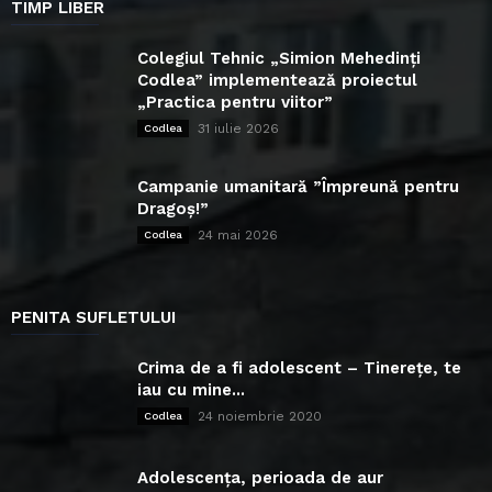
TIMP LIBER
Colegiul Tehnic „Simion Mehedinți
Codlea” implementează proiectul
„Practica pentru viitor”
31 iulie 2026
Codlea
Campanie umanitară ”Împreună pentru
Dragoș!”
24 mai 2026
Codlea
PENITA SUFLETULUI
Crima de a fi adolescent – Tinerețe, te
iau cu mine...
24 noiembrie 2020
Codlea
Adolescența, perioada de aur