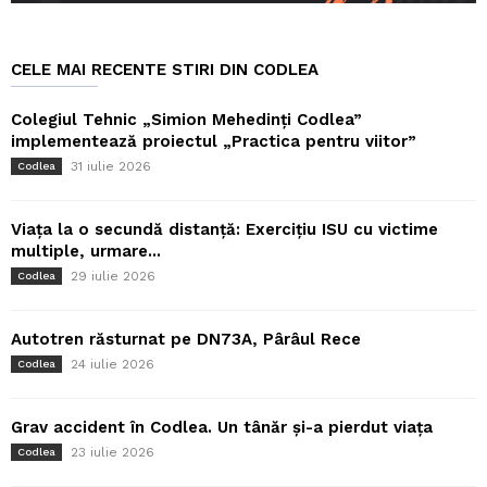
CELE MAI RECENTE STIRI DIN CODLEA
Colegiul Tehnic „Simion Mehedinți Codlea”
implementează proiectul „Practica pentru viitor”
31 iulie 2026
Codlea
Viața la o secundă distanță: Exercițiu ISU cu victime
multiple, urmare...
29 iulie 2026
Codlea
Autotren răsturnat pe DN73A, Pârâul Rece
24 iulie 2026
Codlea
Grav accident în Codlea. Un tânăr și-a pierdut viața
23 iulie 2026
Codlea