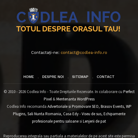
Contactați-ne:
contact@codlea-info.ro
HOME
DESPRE NOI
SITEMAP
CONTACT
© 2010 - 2026 Codlea Info - Toate Drepturile Rezervate. In colaborare cu
Perfect
Pixel
&
Mentenanta WordPress
Codlea Info recomanda
Advertoriale si Promovare SEO
,
Brasov Events
,
WP
Plugins
,
Sali Nunta Romania
,
Casa Edy - Viseu de sus
,
Echipamente
profesionale pentru saloane
si
Lenjerii de pat
Reproducerea integrala sau partiala a materialelor de pe acest site este permisa