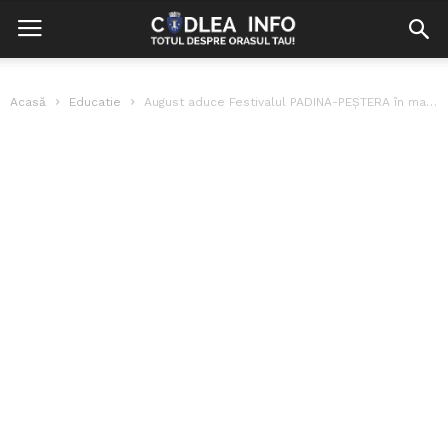
Acasă
Educatie
August aduce Festivalul PADINA-PEȘTERA în masivul Bucegi