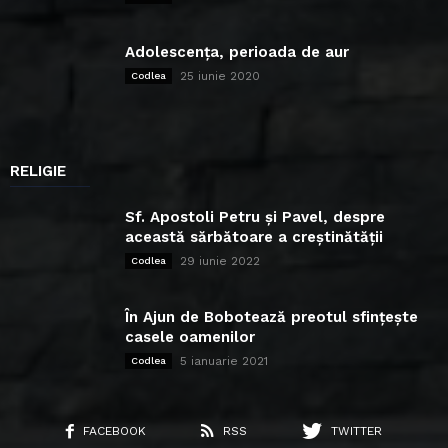
Adolescența, perioada de aur
25 iunie 2020
Codlea
RELIGIE
Sf. Apostoli Petru și Pavel, despre
această sărbătoare a creștinătății
29 iunie 2022
Codlea
În Ajun de Bobotează preotul sfințește
casele oamenilor
5 ianuarie 2021
Codlea
FACEBOOK
RSS
TWITTER