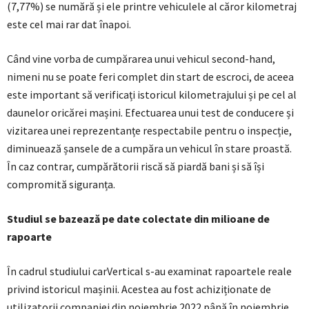
(7,77%) se numără și ele printre vehiculele al căror kilometraj
este cel mai rar dat înapoi.
Când vine vorba de cumpărarea unui vehicul second-hand,
nimeni nu se poate feri complet din start de escroci, de aceea
este important să verificați istoricul kilometrajului și pe cel al
daunelor oricărei mașini. Efectuarea unui test de conducere și
vizitarea unei reprezentanțe respectabile pentru o inspecție,
diminuează șansele de a cumpăra un vehicul în stare proastă.
În caz contrar, cumpărătorii riscă să piardă bani și să își
compromită siguranța.
Studiul se bazează pe date colectate din milioane de
rapoarte
În cadrul studiului carVertical s-au examinat rapoartele reale
privind istoricul mașinii. Acestea au fost achiziționate de
utilizatorii companiei din noiembrie 2022 până în noiembrie