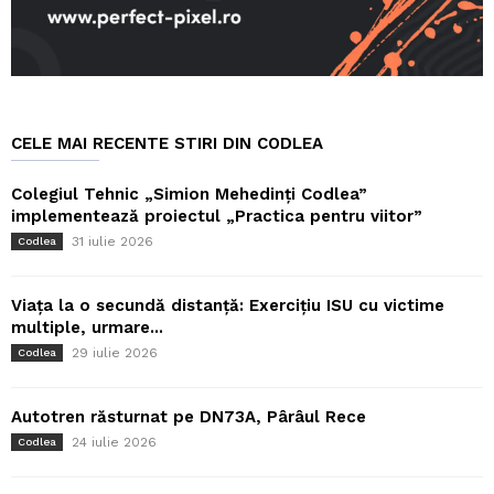
CELE MAI RECENTE STIRI DIN CODLEA
Colegiul Tehnic „Simion Mehedinți Codlea”
implementează proiectul „Practica pentru viitor”
31 iulie 2026
Codlea
Viața la o secundă distanță: Exercițiu ISU cu victime
multiple, urmare...
29 iulie 2026
Codlea
Autotren răsturnat pe DN73A, Pârâul Rece
24 iulie 2026
Codlea