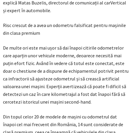
explică Matas Buzelis, directorul de comunicații al carVertical
și expert în automobile.
Risc crescut de a avea un odometru falsificat pentru mașinile
din clasa premium
De multe ori este mai ușor să dai înapoi citirile odometrelor
care aparțin unor vehicule moderne, deoarece necesită mai
puțin efort fizic. Având în vedere că totul este conectat, este
doar o chestiune de a dispune de echipamentul potrivit pentru
ca infractorii să ajusteze odometrul și să crească artificial
valoarea unei mașini. Experții avertizează că poate fi dificil să
detectezi un caz în care kilometrajul a fost dat înapoi fără să
cercetezi istoricul unei mașini second-hand.
Din topul celor 20 de modele de mașini cu odometrul dat
înapoi cel mai frecvent din România, 14 sunt considerate de
clasă premium, ceea ce înseamnă că vehiculele din clasa