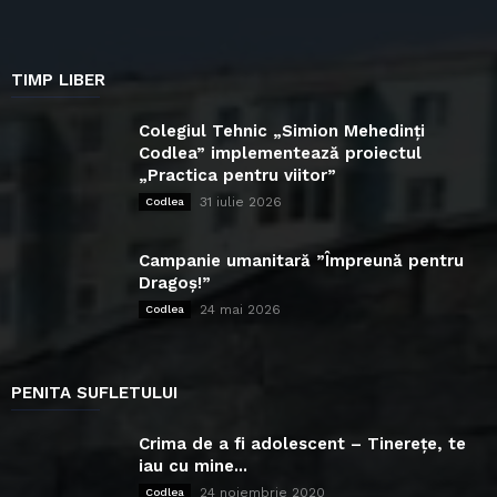
TIMP LIBER
Colegiul Tehnic „Simion Mehedinți
Codlea” implementează proiectul
„Practica pentru viitor”
31 iulie 2026
Codlea
Campanie umanitară ”Împreună pentru
Dragoș!”
24 mai 2026
Codlea
PENITA SUFLETULUI
Crima de a fi adolescent – Tinerețe, te
iau cu mine...
24 noiembrie 2020
Codlea