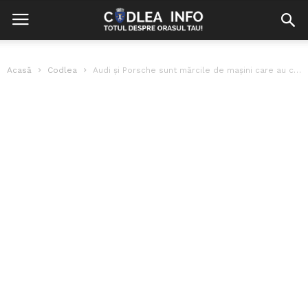
Acasă
Codlea
Audi și Porsche sunt mărcile de mașini care au cel mai des...