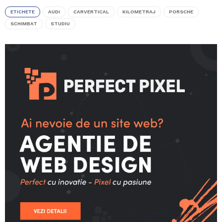
ETICHETE
AUDI
CARVERTICAL
KILOMETRAJ
PORSCHE
SCHIMBAT
STUDIU