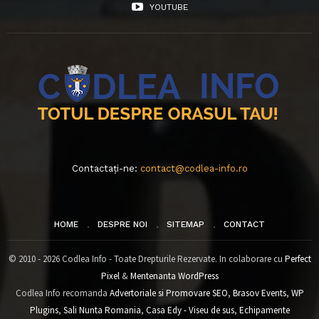
YOUTUBE
Contactați-ne:
contact@codlea-info.ro
HOME
DESPRE NOI
SITEMAP
CONTACT
© 2010 - 2026 Codlea Info - Toate Drepturile Rezervate. In colaborare cu
Perfect
Pixel
&
Mentenanta WordPress
Codlea Info recomanda
Advertoriale si Promovare SEO
,
Brasov Events
,
WP
Plugins
,
Sali Nunta Romania
,
Casa Edy - Viseu de sus
,
Echipamente