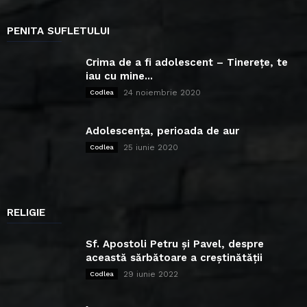
PENITA SUFLETULUI
Crima de a fi adolescent – Tinerețe, te
iau cu mine...
24 noiembrie 2020
Codlea
Adolescența, perioada de aur
25 iunie 2020
Codlea
RELIGIE
Sf. Apostoli Petru și Pavel, despre
această sărbătoare a creștinătății
29 iunie 2022
Codlea