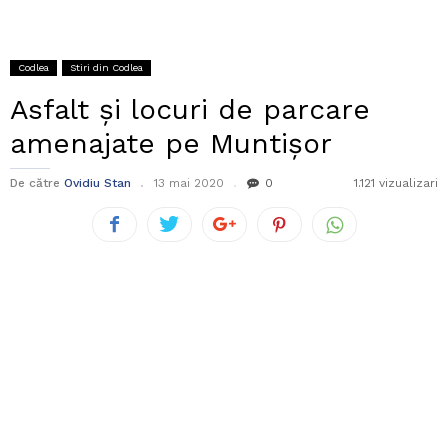
Codlea
Stiri din Codlea
Asfalt și locuri de parcare
amenajate pe Muntișor
De către
Ovidiu Stan
13 mai 2020
0
1.121 vizualizari