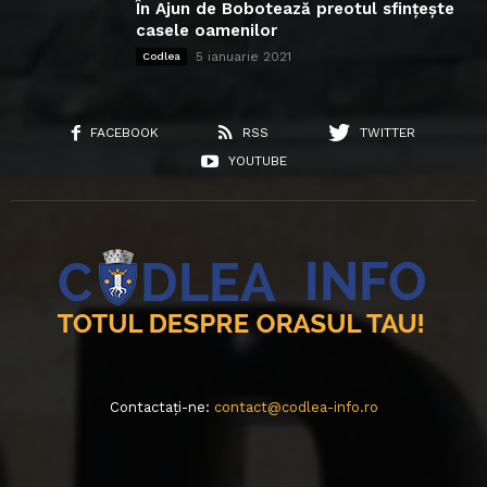
În Ajun de Bobotează preotul sfințește
casele oamenilor
5 ianuarie 2021
Codlea
FACEBOOK
RSS
TWITTER
YOUTUBE
Contactați-ne:
contact@codlea-info.ro