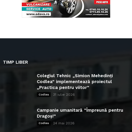
TIMP LIBER
Colegiul Tehnic „Simion Mehedinți
Codlea” implementează proiectul
„Practica pentru viitor”
31 iulie 2026
Codlea
Campanie umanitară ”Împreună pentru
Dragoș!”
24 mai 2026
Codlea