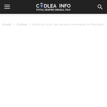
Acasă
Codlea
Asfalt și locuri de parcare amenajate pe Muntișor