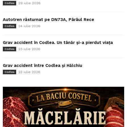
29 iulie 2026
Codlea
Autotren răsturnat pe DN73A, Pârâul Rece
24 iulie 2026
Codlea
Grav accident în Codlea. Un tânăr și-a pierdut viața
23 iulie 2026
Codlea
Grav accident între Codlea și Hălchiu
23 iulie 2026
Codlea