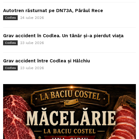
Autotren răsturnat pe DN73A, Pârâul Rece
24 iulie 2026
Codlea
Grav accident în Codlea. Un tânăr și-a pierdut viața
23 iulie 2026
Codlea
Grav accident între Codlea și Hălchiu
23 iulie 2026
Codlea