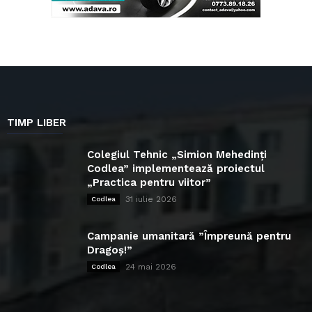
TIMP LIBER
Colegiul Tehnic „Simion Mehedinți
Codlea” implementează proiectul
„Practica pentru viitor”
31 iulie 2026
Codlea
Campanie umanitară ”Împreună pentru
Dragoș!”
24 mai 2026
Codlea