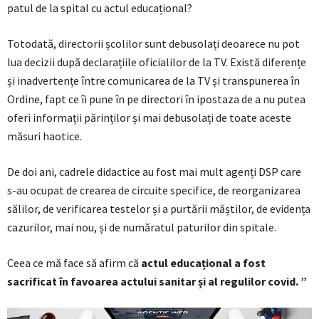
patul de la spital cu actul educațional?
Totodată, directorii școlilor sunt debusolați deoarece nu pot
lua decizii după declarațiile oficialilor de la TV. Există diferențe
și inadvertențe între comunicarea de la TV și transpunerea în
Ordine, fapt ce îi pune în pe directori în ipostaza de a nu putea
oferi informații părinților și mai debusolați de toate aceste
măsuri haotice.
De doi ani, cadrele didactice au fost mai mult agenți DSP care
s-au ocupat de crearea de circuite specifice, de reorganizarea
sălilor, de verificarea testelor și a purtării măștilor, de evidența
cazurilor, mai nou, și de număratul paturilor din spitale.
Ceea ce mă face să afirm că
actul educațional a fost
sacrificat în favoarea actului sanitar și al regulilor covid. ”