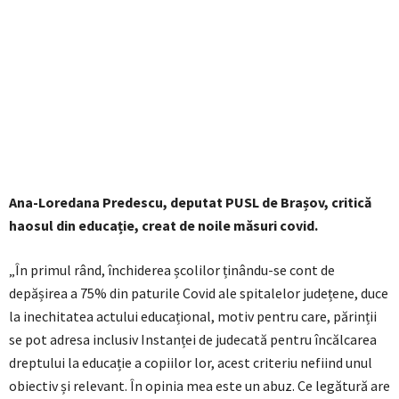
Ana-Loredana Predescu, deputat PUSL de Brașov, critică
haosul din educație, creat de noile măsuri covid.
„În primul rând, închiderea școlilor ținându-se cont de
depășirea a 75% din paturile Covid ale spitalelor județene, duce
la inechitatea actului educațional, motiv pentru care, părinții
se pot adresa inclusiv Instanței de judecată pentru încălcarea
dreptului la educație a copiilor lor, acest criteriu nefiind unul
obiectiv și relevant. În opinia mea este un abuz. Ce legătură are