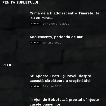
PENITA SUFLETULUI
Crima de a fi adolescent – Tinerețe, te
iau cu mine...
24 noiembrie 2020
Codlea
Adolescența, perioada de aur
25 iunie 2020
Codlea
RELIGIE
Sf. Apostoli Petru și Pavel, despre
această sărbătoare a creștinătății
29 iunie 2022
Codlea
În Ajun de Bobotează preotul sfințește
casele oamenilor