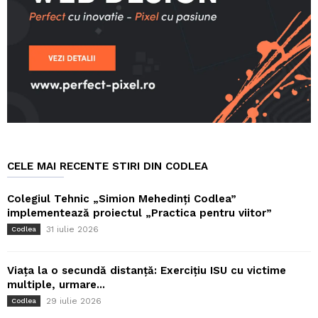
CELE MAI RECENTE STIRI DIN CODLEA
Colegiul Tehnic „Simion Mehedinți Codlea”
implementează proiectul „Practica pentru viitor”
31 iulie 2026
Codlea
Viața la o secundă distanță: Exercițiu ISU cu victime
multiple, urmare...
29 iulie 2026
Codlea