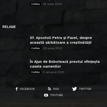
25 iunie 2020
Codlea
RELIGIE
Sf. Apostoli Petru și Pavel, despre
această sărbătoare a creștinătății
29 iunie 2022
Codlea
În Ajun de Bobotează preotul sfințește
casele oamenilor
5 ianuarie 2021
Codlea
FACEBOOK
RSS
TWITTER
YOUTUBE