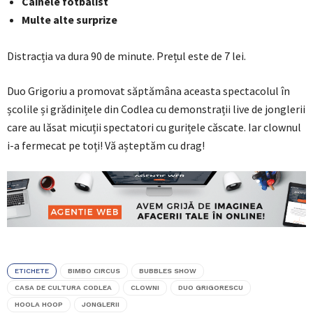
Câinele fotbalist
Multe alte surprize
Distracția va dura 90 de minute. Prețul este de 7 lei.
Duo Grigoriu a promovat săptămâna aceasta spectacolul în
școlile și grădinițele din Codlea cu demonstrații live de jonglerii
care au lăsat micuții spectatori cu gurițele căscate. Iar clownul
i-a fermecat pe toți! Vă așteptăm cu drag!
ETICHETE
BIMBO CIRCUS
BUBBLES SHOW
CASA DE CULTURA CODLEA
CLOWNI
DUO GRIGORESCU
HOOLA HOOP
JONGLERII