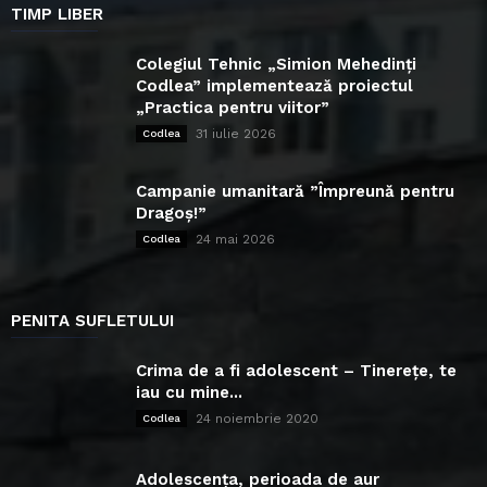
TIMP LIBER
Colegiul Tehnic „Simion Mehedinți
Codlea” implementează proiectul
„Practica pentru viitor”
31 iulie 2026
Codlea
Campanie umanitară ”Împreună pentru
Dragoș!”
24 mai 2026
Codlea
PENITA SUFLETULUI
Crima de a fi adolescent – Tinerețe, te
iau cu mine...
24 noiembrie 2020
Codlea
Adolescența, perioada de aur