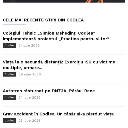
CELE MAI RECENTE STIRI DIN CODLEA
Colegiul Tehnic „Simion Mehedinți Codlea”
implementează proiectul „Practica pentru viitor”
31 iulie 2026
Codlea
Viața la o secundă distanță: Exercițiu ISU cu victime
multiple, urmare...
29 iulie 2026
Codlea
Autotren răsturnat pe DN73A, Pârâul Rece
24 iulie 2026
Codlea
Grav accident în Codlea. Un tânăr și-a pierdut viața
23 iulie 2026
Codlea