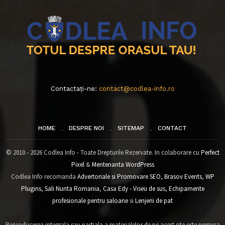
Contactați-ne:
contact@codlea-info.ro
HOME
DESPRE NOI
SITEMAP
CONTACT
© 2010 - 2026 Codlea Info - Toate Drepturile Rezervate. In colaborare cu
Perfect
Pixel
&
Mentenanta WordPress
Codlea Info recomanda
Advertoriale si Promovare SEO
,
Brasov Events
,
WP
Plugins
,
Sali Nunta Romania
,
Casa Edy - Viseu de sus
,
Echipamente
profesionale pentru saloane
si
Lenjerii de pat
Reproducerea integrala sau partiala a materialelor de pe acest site este permisa