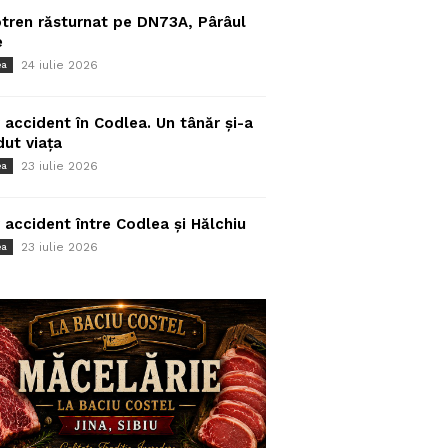
tren răsturnat pe DN73A, Pârâul
e
24 iulie 2026
ea
 accident în Codlea. Un tânăr și-a
dut viața
23 iulie 2026
ea
 accident între Codlea și Hălchiu
23 iulie 2026
ea