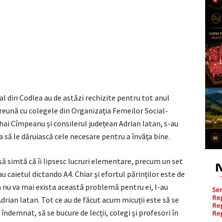
ial din Codlea au de astăzi rechizite pentru tot anul
eună cu colegele din Organizaţia Femeilor Social-
ai Cîmpeanu și consilerul județean Adrian Iatan, s-au
a să le dăruiască cele necesare pentru a învăţa bine.
 să simtă că îi lipsesc lucruri elementare, precum un set
u caietul dictando A4. Chiar şi efortul părinţilor este de
ta nu va mai exista această problemă pentru ei, l-au
drian Iatan. Tot ce au de făcut acum micuții este să se
îndemnat, să se bucure de lecţii, colegi şi profesori în