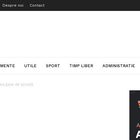
Despre noi
Contact
IMENTE
UTILE
SPORT
TIMP LIBER
ADMINISTRATIE
lea gata de școală