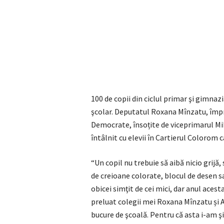
100 de copii din ciclul primar şi gimnaz
şcolar. Deputatul Roxana Mînzatu, împr
Democrate, însoțite de viceprimarul Mih
întâlnit cu elevii în Cartierul Colorom c
“Un copil nu trebuie să aibă nicio grijă,
de creioane colorate, blocul de desen sa
obicei simţit de cei mici, dar anul aces
preluat colegii mei Roxana Mînzatu și A
bucure de şcoală. Pentru că asta i-am şi 