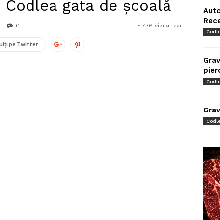
a Codlea gata de școală
Auto
Rec
0
5.736 vizualizari
Codl
uiți pe Twitter
Grav
pier
Codl
Grav
Codl