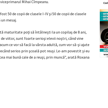
at viceprimarul Mihai Cîmpeanu.
ost 50 de copii de clasele I-IV şi 50 de copii de clasele
ă un mesaj.
tă maturitate poţi să întâlneşti la un copilaş de 8 ani,
 viitor, sunt foarte serioşi elevii noştri, când vine
 acum ce vor să facă la vârsta adultă, cum vor să-şi ajute
trecând serios prin şcoală pot reuşi. Le-am povestit şi eu
 cea mai bună cale de a reuşi, prin muncă”, arată Roxana