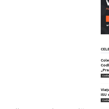
CEL
Cole
Codl
„Pra
Codl
Viaț
ISU 
Codl