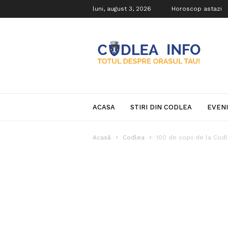
luni, august 3, 2026
Horoscop astazi
Codlea
Info
ACASA
STIRI DIN CODLEA
EVEN
Acasă
Codlea
100 de copii de la Cod