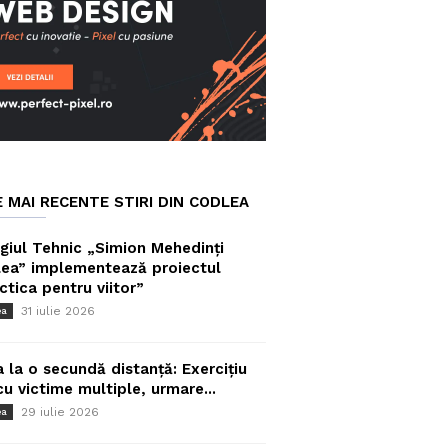
E MAI RECENTE STIRI DIN CODLEA
giul Tehnic „Simion Mehedinți
ea” implementează proiectul
ctica pentru viitor”
31 iulie 2026
ea
a la o secundă distanță: Exercițiu
cu victime multiple, urmare...
29 iulie 2026
ea