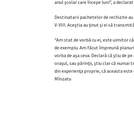
anul şcolar care începe luni”, a declar
Destinatarii pachetelor de rechizite au f
V-VIII. Aceştia au ţinut şi ei să transmit
“Am stat de vorbă cu ei, este uimitor câ
de exemplu. Am făcut împreună planuri de
vorba de aşa ceva. Declară că ştiu de pe
oraşul, sau părinţii, ştiu clar că numai 
din experienţa proprie, că aceasta este
Mînzatu