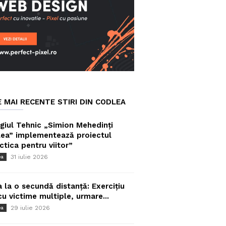
E MAI RECENTE STIRI DIN CODLEA
giul Tehnic „Simion Mehedinți
ea” implementează proiectul
ctica pentru viitor”
31 iulie 2026
ea
a la o secundă distanță: Exercițiu
cu victime multiple, urmare...
29 iulie 2026
ea