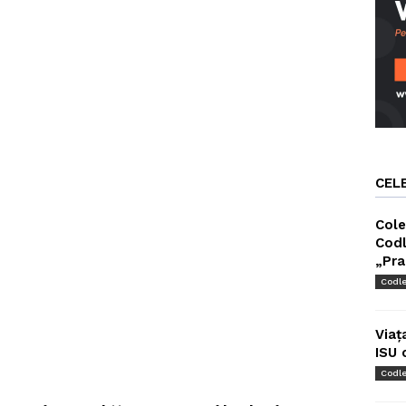
CEL
Cole
Codl
„Pra
Codl
Viaț
ISU 
Codl