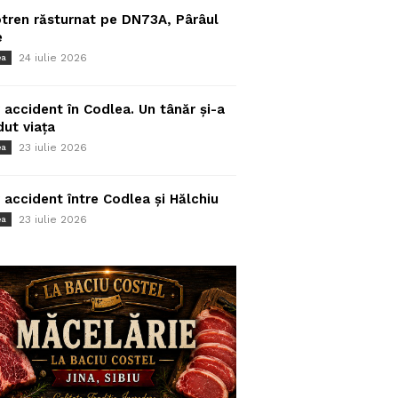
tren răsturnat pe DN73A, Pârâul
e
24 iulie 2026
ea
 accident în Codlea. Un tânăr și-a
dut viața
23 iulie 2026
ea
 accident între Codlea și Hălchiu
23 iulie 2026
ea