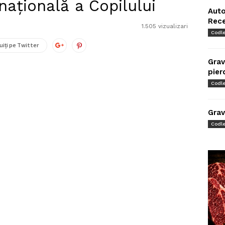
rnațională a Copilului
Auto
Rec
1.505 vizualizari
Codl
uiți pe Twitter
Grav
pier
Codl
Grav
Codl