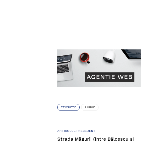
ETICHETE
1 IUNIE
ARTICOLUL PRECEDENT
Strada Măgurii (între Bălcescu și