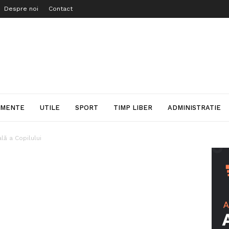
Despre noi
Contact
IMENTE
UTILE
SPORT
TIMP LIBER
ADMINISTRATIE
ală a Copilului