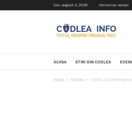
luni, august 3, 2026
Horoscop astazi
Codlea
Info
ACASA
STIRI DIN CODLEA
EVEN
Acasă
Codlea
1 Iunie, Ziua Internațion