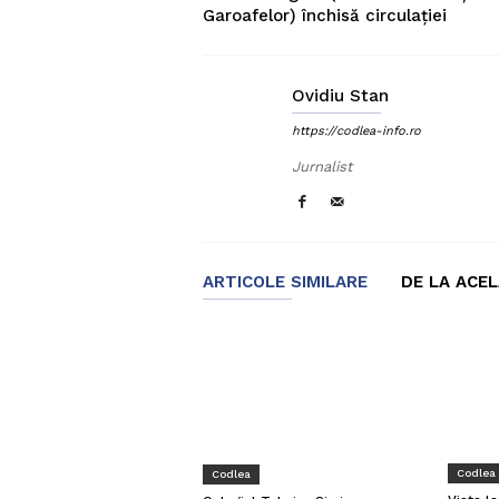
Garoafelor) închisă circulației
Ovidiu Stan
https://codlea-info.ro
Jurnalist
ARTICOLE SIMILARE
DE LA ACE
Codlea
Codlea