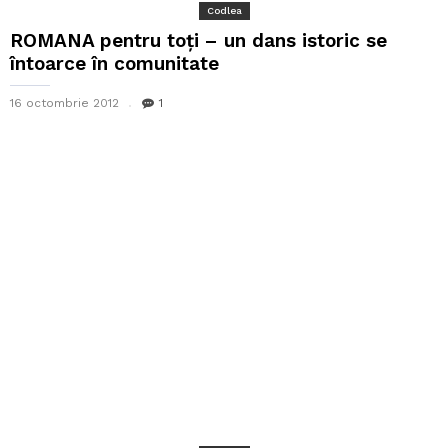
Codlea
ROMANA pentru toţi – un dans istoric se
întoarce în comunitate
16 octombrie 2012
1