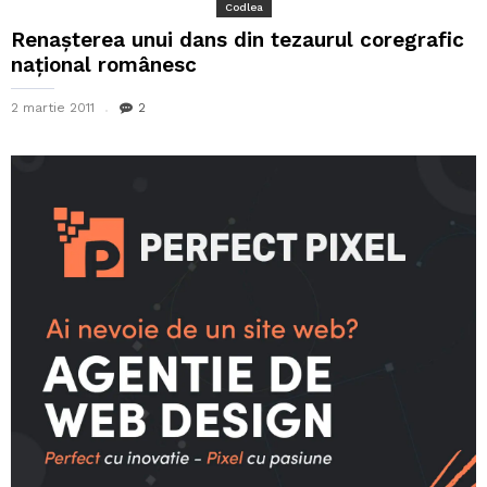
Codlea
Renaşterea unui dans din tezaurul coregrafic
naţional românesc
2 martie 2011
2