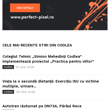
CELE MAI RECENTE STIRI DIN CODLEA
Colegiul Tehnic „Simion Mehedinți Codlea”
implementează proiectul „Practica pentru viitor”
31 iulie 2026
Codlea
Viața la o secundă distanță: Exercițiu ISU cu victime
multiple, urmare...
29 iulie 2026
Codlea
Autotren răsturnat pe DN73A, Pârâul Rece