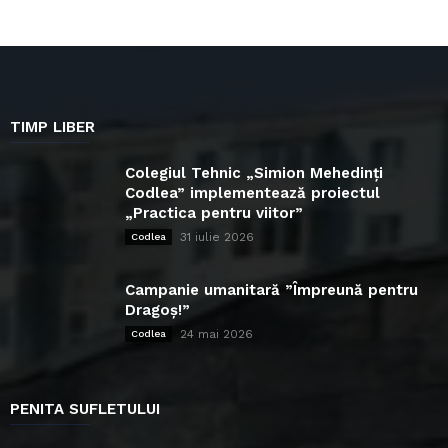
TIMP LIBER
Colegiul Tehnic „Simion Mehedinți
Codlea” implementează proiectul
„Practica pentru viitor”
31 iulie 2026
Codlea
Campanie umanitară ”Împreună pentru
Dragoș!”
24 mai 2026
Codlea
PENITA SUFLETULUI