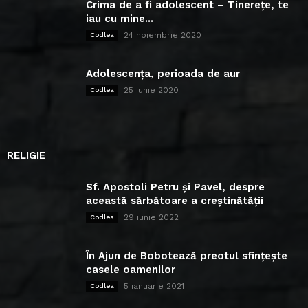
Crima de a fi adolescent – Tinerețe, te
iau cu mine...
24 noiembrie 2020
Codlea
Adolescența, perioada de aur
25 iunie 2020
Codlea
RELIGIE
Sf. Apostoli Petru și Pavel, despre
această sărbătoare a creștinătății
29 iunie 2022
Codlea
În Ajun de Bobotează preotul sfințește
casele oamenilor
5 ianuarie 2021
Codlea