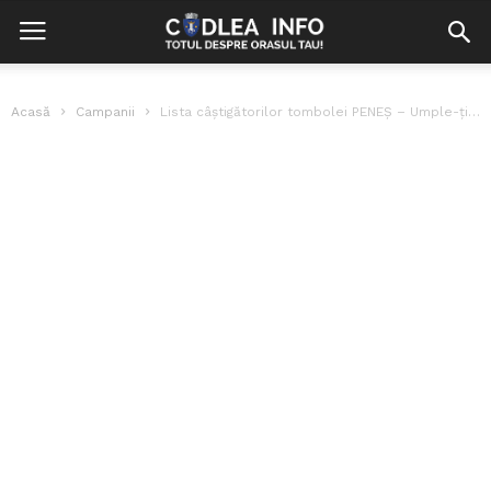
Acasă
Campanii
Lista câștigătorilor tombolei PENEȘ – Umple-ți masa de Crăciun