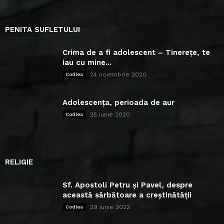
PENITA SUFLETULUI
Crima de a fi adolescent – Tinerețe, te
iau cu mine...
24 noiembrie 2020
Codlea
Adolescența, perioada de aur
25 iunie 2020
Codlea
RELIGIE
Sf. Apostoli Petru și Pavel, despre
această sărbătoare a creștinătății
29 iunie 2022
Codlea