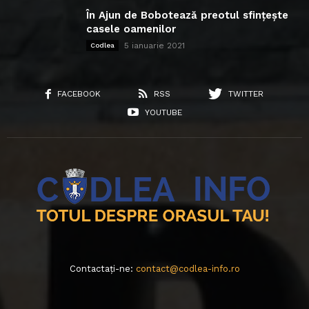
În Ajun de Bobotează preotul sfințește
casele oamenilor
5 ianuarie 2021
Codlea
FACEBOOK
RSS
TWITTER
YOUTUBE
Contactați-ne:
contact@codlea-info.ro