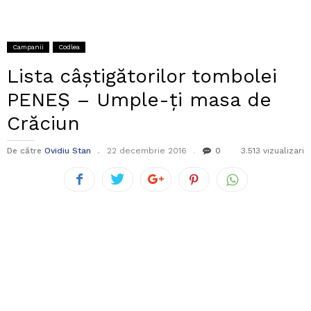
Campanii
Codlea
Lista câștigătorilor tombolei
PENEȘ – Umple-ți masa de
Crăciun
De către
Ovidiu Stan
22 decembrie 2016
0
3.513 vizualizari