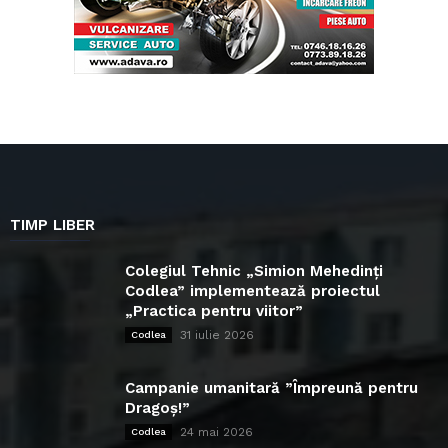
TIMP LIBER
Colegiul Tehnic „Simion Mehedinți
Codlea” implementează proiectul
„Practica pentru viitor”
31 iulie 2026
Codlea
Campanie umanitară ”Împreună pentru
Dragoș!”
24 mai 2026
Codlea